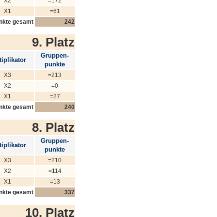
X2
=172
X1
=61
nkte gesamt
242
9. Platz
Gruppen-
iplikator
punkte
X3
=213
X2
=0
X1
=27
nkte gesamt
240
8. Platz
Gruppen-
iplikator
punkte
X3
=210
X2
=114
X1
=13
nkte gesamt
337
10. Platz