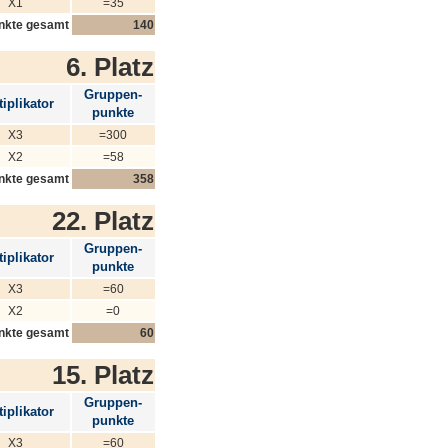
X1
=35
nkte gesamt
140
6. Platz
Gruppen-
iplikator
punkte
X3
=300
X2
=58
nkte gesamt
358
22. Platz
Gruppen-
iplikator
punkte
X3
=60
X2
=0
nkte gesamt
60
15. Platz
Gruppen-
iplikator
punkte
X3
=60