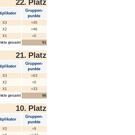
22. Platz
Gruppen-
iplikator
punkte
X3
=45
X2
=46
X1
=0
nkte gesamt
91
21. Platz
Gruppen-
iplikator
punkte
X3
=63
X2
=0
X1
=33
nkte gesamt
96
10. Platz
Gruppen-
iplikator
punkte
X3
=9