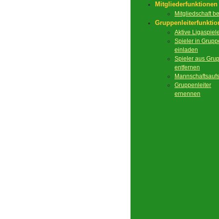
Mitgliederfunktionen
Mitgliedschaft 
Gruppenleiterfunkti
Aktive Ligaspiel
Spieler in Grupp
einladen
Spieler aus Gru
entfernen
Mannschaftsaufs
Gruppenleiter
ernennen