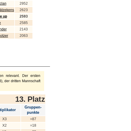
clan
2952
hätzekens
2623
e up
2593
e
2585
nder
2143
otzer
2063
n relevant. Der ersten
), der dritten Mannschaft
13. Platz
Gruppen-
iplikator
punkte
X3
=87
X2
=18