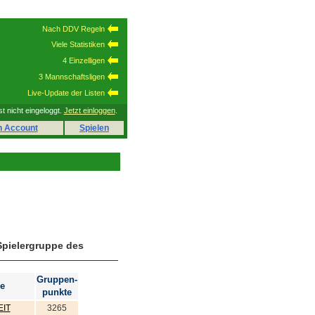
Nach DDV Regeln
Viele Statistiken
4 Einzelligen
3 Mannschaftsligen
Live-Update der Listen
st nicht eingeloggt.
Jetzt einloggen
.
n Account
Spielen
Spielergruppe des
Gruppen-
e
punkte
IT
3265