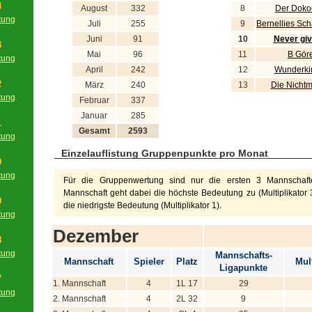
4
August
332
8
Der Doko
tung
Juli
255
9
Bernellies Sc
g
Juni
91
10
Never giv
3
Mai
96
11
B Gör
tung
April
242
12
Wunderki
g
2
März
240
13
Die Nichtm
tung
Februar
337
g
Januar
285
1
Gesamt
2593
tung
g
Einzelauflistung Gruppenpunkte pro Monat
0
tung
Für die Gruppenwertung sind nur die ersten 3 Mannschafte
g
Mannschaft geht dabei die höchste Bedeutung zu (Multiplikator 3
9
die niedrigste Bedeutung (Multiplikator 1).
tung
g
Dezember
8
tung
Mannschafts-
Mannschaft
Spieler
Platz
Mult
g
Ligapunkte
7
1. Mannschaft
4
1L 17
29
tung
2. Mannschaft
4
2L 32
9
g