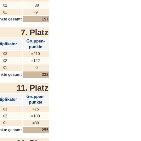
X2
=88
X1
=9
nkte gesamt
157
7. Platz
Gruppen-
iplikator
punkte
X3
=210
X2
=122
X1
=0
nkte gesamt
332
11. Platz
Gruppen-
iplikator
punkte
X3
=75
X2
=100
X1
=80
nkte gesamt
255