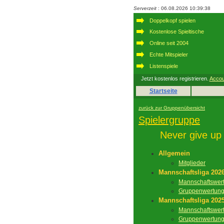
Serverzeit
: 06.08.2026 10:39:38
Doppelkopf spielen
Kostenlose Spieltische
Online seit 2004
Echte Mitspieler
Listenspiele
Jetzt kostenlos registrieren.
Accou
Startseite
zurück zur Gruppenübersicht
Spielergruppe
Never give up
Allgemein
Mitglieder
Mannschaftsliga 202
Mannschaftswer
Gruppenwertun
Mannschaftsliga 202
Mannschaftswer
Gruppenwertun