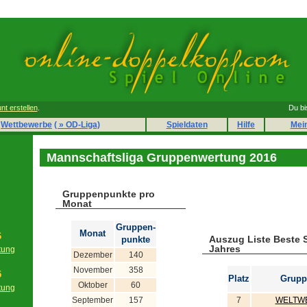
nt erstellen
.
Du bi
Wettbewerbe
( » OD-Liga)
Spieldaten
Hilfe
Mei
Mannschaftsliga Gruppenwertung 2016
Gruppenpunkte pro
Monat
Gruppen-
Monat
6
Auszug Liste Beste 
punkte
Jahres
tung
Dezember
140
g
November
358
5
Platz
Grupp
Oktober
60
tung
g
September
157
7
WELTWE