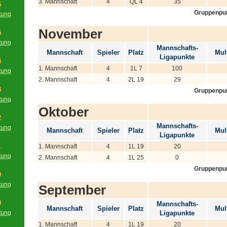
3. Mannschaft
4
QL 4
35
6
Gruppenpu
tung
g
November
5
tung
Mannschafts-
g
Mannschaft
Spieler
Platz
Mult
Ligapunkte
4
1. Mannschaft
4
1L 7
100
tung
2. Mannschaft
4
2L 19
29
g
3
Gruppenpu
tung
Oktober
g
2
Mannschafts-
tung
Mannschaft
Spieler
Platz
Mult
Ligapunkte
g
1
1. Mannschaft
4
1L 19
20
tung
2. Mannschaft
4
1L 25
0
g
Gruppenpu
0
tung
September
g
9
Mannschafts-
Mannschaft
Spieler
Platz
Mult
tung
Ligapunkte
g
1. Mannschaft
4
1L 19
20