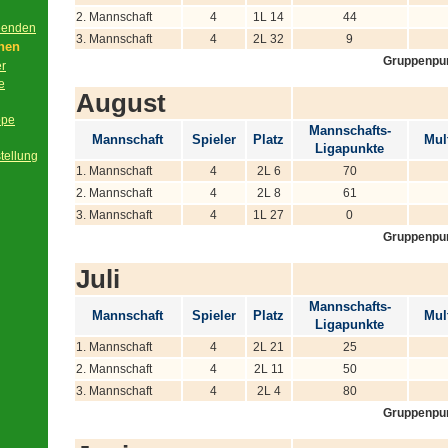
2. Mannschaft
4
1L 14
44
beenden
3. Mannschaft
4
2L 32
9
onen
Gruppenpu
er
e
August
ppe
Mannschafts-
Mannschaft
Spieler
Platz
Mult
Ligapunkte
tellung
1. Mannschaft
4
2L 6
70
2. Mannschaft
4
2L 8
61
3. Mannschaft
4
1L 27
0
Gruppenpu
Juli
Mannschafts-
Mannschaft
Spieler
Platz
Mult
Ligapunkte
1. Mannschaft
4
2L 21
25
2. Mannschaft
4
2L 11
50
3. Mannschaft
4
2L 4
80
Gruppenpu