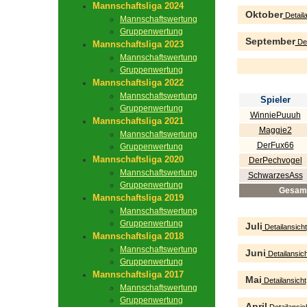
Mannschaftsliga 2024
Oktober
Detaila
Mannschaftswertung
Gruppenwertung
September
Det
Mannschaftsliga 2023
Mannschaftswertung
Gruppenwertung
Mannschaftsliga 2022
Mannschaftswertung
Spieler
Gruppenwertung
WinniePuuuh
Mannschaftsliga 2021
Maggie2
Mannschaftswertung
DerFux66
Gruppenwertung
Mannschaftsliga 2020
DerPechvogel
Mannschaftswertung
SchwarzesAss
Gruppenwertung
Gesam
Mannschaftsliga 2019
Mannschaftswertung
Gruppenwertung
Juli
Detailansicht
Mannschaftsliga 2018
Mannschaftswertung
Juni
Detailansich
Gruppenwertung
Mannschaftsliga 2017
Mai
Detailansicht
Mannschaftswertung
Gruppenwertung
April