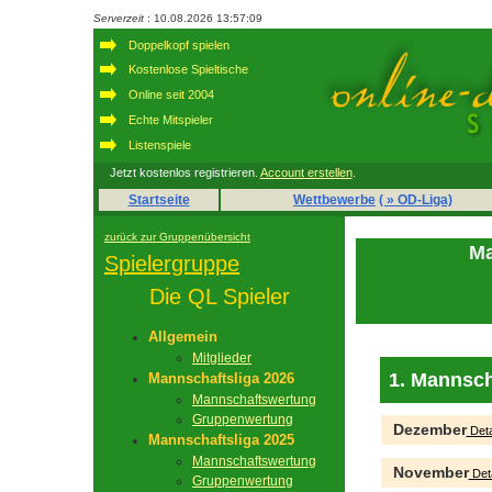
Serverzeit
: 10.08.2026 13:57:09
Doppelkopf spielen
Kostenlose Spieltische
Online seit 2004
Echte Mitspieler
Listenspiele
Jetzt kostenlos registrieren.
Account erstellen
.
Startseite
Wettbewerbe
( » OD-Liga)
zurück zur Gruppenübersicht
Ma
Spielergruppe
Die QL Spieler
Allgemein
Mitglieder
1. Mannsch
Mannschaftsliga 2026
Mannschaftswertung
Gruppenwertung
Dezember
Deta
Mannschaftsliga 2025
Mannschaftswertung
November
Deta
Gruppenwertung