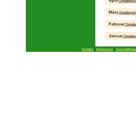
April
Detailansic
März
Detailansic
Februar
Detaila
Januar
Detailan
•
•
Kontakt
Impressum
Geschäftsbe