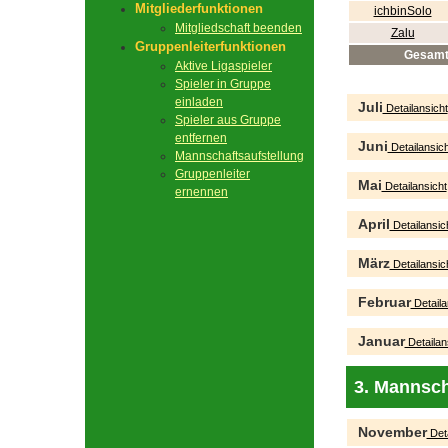
Mitgliederfunktionen
ichbinSolo
Mitgliedschaft beenden
Zalu
Gruppenleiterfunktionen
Gesam
Aktive Ligaspieler
Spieler in Gruppe
einladen
Juli
Detailansicht
Spieler aus Gruppe
entfernen
Juni
Detailansich
Mannschaftsaufstellung
Gruppenleiter
Mai
Detailansicht
ernennen
April
Detailansic
März
Detailansic
Februar
Detaila
Januar
Detailan
3. Mannsch
November
Deta