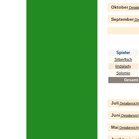
Oktober
Detaila
September
Det
Spieler
Silberfisch
lindalady
Solomio
Gesamt
Juli
Detailansicht
Juni
Detailansich
Mai
Detailansicht