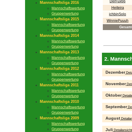
DerFux66
Mannschaftsliga 2016
Heiteira
Mannschaftswertung
Gruppenwertung
ichbinSolo
Mannschaftsliga 2015
WinniePuuuh
Mannschaftswertung
Gesam
Gruppenwertung
Mannschaftsliga 2014
Mannschaftswertung
Gruppenwertung
Mannschaftsliga 2013
Mannschaftswertung
2. Mannsch
Gruppenwertung
Mannschaftsliga 2012
Dezember
Deta
Mannschaftswertung
Gruppenwertung
November
Deta
Mannschaftsliga 2011
Mannschaftswertung
Oktober
Detaila
Gruppenwertung
Mannschaftsliga 2010
September
Mannschaftswertung
Det
Gruppenwertung
Mannschaftsliga 2009
August
Detailan
Mannschaftswertung
Gruppenwertung
Juli
Detailansicht