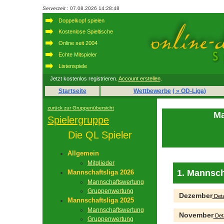
Serverzeit
: 07.08.2026 14:28:48
Doppelkopf spielen
Kostenlose Spieltische
Online seit 2004
Echte Mitspieler
Listenspiele
Jetzt kostenlos registrieren.
Account erstellen
.
Startseite
Wettbewerbe
( » OD-Liga)
zurück zur Gruppenübersicht
Ma
Spielergruppe
Die QL Spieler
Allgemein
Mitglieder
1. Mannsch
Mannschaftsliga 2026
Mannschaftswertung
Gruppenwertung
Dezember
Deta
Mannschaftsliga 2025
Mannschaftswertung
November
Deta
Gruppenwertung