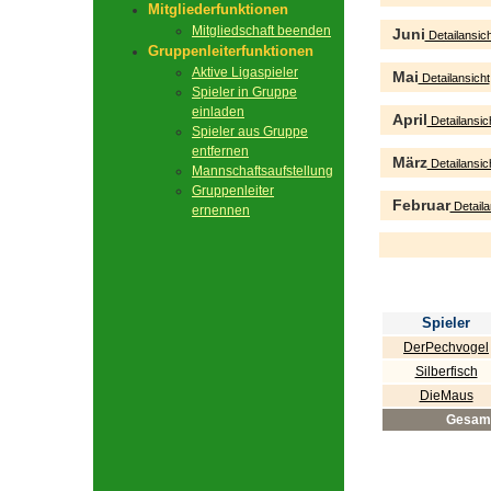
Mitgliederfunktionen
Mitgliedschaft beenden
Juni
Detailansich
Gruppenleiterfunktionen
Aktive Ligaspieler
Mai
Detailansicht
Spieler in Gruppe
einladen
April
Detailansic
Spieler aus Gruppe
entfernen
März
Detailansic
Mannschaftsaufstellung
Gruppenleiter
Februar
Detaila
ernennen
Spieler
DerPechvogel
Silberfisch
DieMaus
Gesam