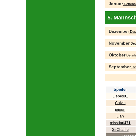
Januar
Detailan
5. Mannsch
Dezember
Deta
November
Deta
Oktober
Detaila
September
Det
Spieler
Liebes01
Calvin
jojogn
Liah
reissdorf471
SirCharlie