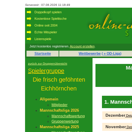
Serverzeit
: 07.08.2026 11:18:49
Doppelkopf spielen
Kostenlose Spieltische
Online seit 2004
Echte Mitspieler
Listenspiele
Jetzt kostenlos registrieren.
Account erstellen
.
Startseite
Wettbewerbe
( » OD-Liga)
zurück zur Gruppenübersicht
Ma
Spielergruppe
Die frisch geföhnten
Eichhörnchen
Allgemein
1. Mannsch
Mitglieder
Mannschaftsliga 2026
Dezember
Deta
Mannschaftswertung
Gruppenwertung
November
Mannschaftsliga 2025
Deta