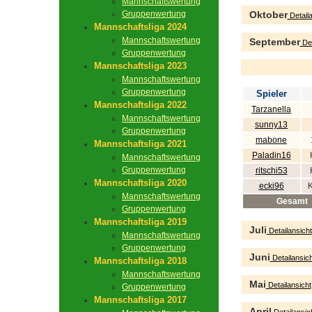
Mannschaftswertung
Gruppenwertung
Oktober
Detaila
Mannschaftsliga 2024
Mannschaftswertung
September
Det
Gruppenwertung
Mannschaftsliga 2023
Mannschaftswertung
Gruppenwertung
Spieler
Mannschaftsliga 2022
Tarzanella
Mannschaftswertung
sunny13
Gruppenwertung
mabone
Mannschaftsliga 2021
Paladin16
Mannschaftswertung
Gruppenwertung
ritschi53
Mannschaftsliga 2020
ecki96
K
Mannschaftswertung
Gesamt
Gruppenwertung
Mannschaftsliga 2019
Juli
Detailansicht
Mannschaftswertung
Gruppenwertung
Juni
Detailansich
Mannschaftsliga 2018
Mannschaftswertung
Mai
Detailansicht
Gruppenwertung
Mannschaftsliga 2017
April