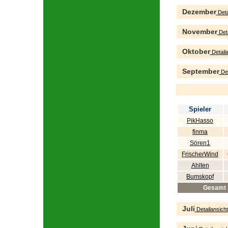
Dezember
Deta
November
Deta
Oktober
Detaila
September
Det
Spieler
PikHasso
finma
Sören1
FrischerWind
Ahlten
Bumskopf
Gesamt
Juli
Detailansicht