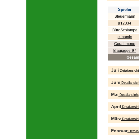
Spieler
Steuermann
jr12334
BüroSchlampe
cubamix
CoraLimone
Blaujaeger97
Gesam
Juli
Detailansicht
Juni
Detailansich
Mai
Detailansicht
April
Detailansic
März
Detailansic
Februar
Detaila