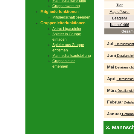
Mannschaftswertung
Tier
Gruppenwertung
Mitgliederfunktionen
MagicPower
Mitgliedschaft beenden
BeagleM
Gruppenleiterfunktionen
Kanne1466
Aktive Ligaspieler
Gesam
Spieler in Gruppe
einladen
Juli
Detailansicht
Spieler aus Gruppe
entfernen
Juni
Mannschaftsaufstellung
Detailansich
Gruppenleiter
ernennen
Mai
Detailansicht
April
Detailansic
März
Detailansic
Februar
Detaila
Januar
Detailan
3. Mannsch