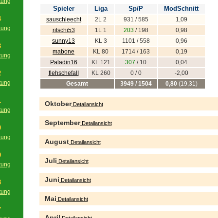
tung
Spieler
Liga
Sp/P
ModSchnitt
g
4
sauschleecht
2L 2
931 / 585
1,09
tung
ritschi53
1L 1
203
/ 198
0,98
g
sunny13
KL 3
1101 / 558
0,96
3
mabone
KL 80
1714 / 163
0,19
tung
Paladin16
KL 121
307
/ 10
0,04
g
2
flehschefaII
KL 260
0 / 0
-2,00
tung
Gesamt
3949 / 1504
0,80
(19,31)
g
1
Oktober
Detailansicht
tung
g
September
Detailansicht
0
tung
August
Detailansicht
g
9
Juli
Detailansicht
tung
g
Juni
Detailansicht
8
tung
Mai
Detailansicht
g
7
April