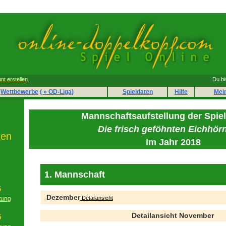
nt erstellen
.
Du bi
Wettbewerbe
( » OD-Liga)
Spieldaten
Hilfe
Mei
Mannschaftsaufstellung der Spie
Die frisch geföhnten Eichhör
ten
im Jahr 2018
1. Mannschaft
6
Dezember
Detailansicht
tung
g
Detailansicht November
5