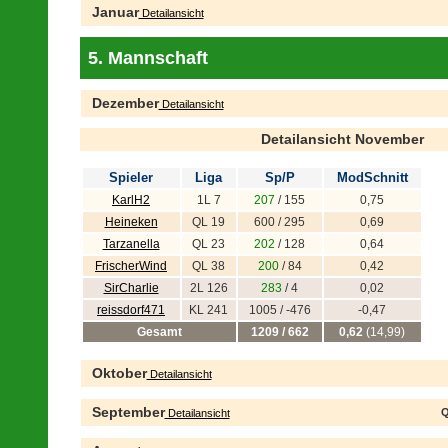
Januar
Detailansicht
5. Mannschaft
Dezember
Detailansicht
Detailansicht November
Spieler
Liga
Sp/P
ModSchnitt
KarlH2
1L 7
207
/ 155
0,75
Heineken
QL 19
600 / 295
0,69
Tarzanella
QL 23
202
/ 128
0,64
FrischerWind
QL 38
200
/ 84
0,42
SirCharlie
2L 126
283
/ 4
0,02
reissdorf471
KL 241
1005 / -476
-0,47
Gesamt
1209 / 662
0,62
(14,99)
Oktober
Detailansicht
September
Q
Detailansicht