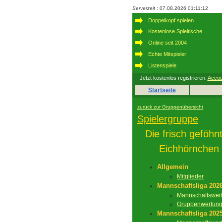
Serverzeit
: 07.08.2026 01:11:12
Doppelkopf spielen
Kostenlose Spieltische
Online seit 2004
Echte Mitspieler
Listenspiele
Jetzt kostenlos registrieren.
Accou
Startseite
zurück zur Gruppenübersicht
Spielergruppe
Die frisch geföhn
Eichhörnchen
Allgemein
Mitglieder
Mannschaftsliga 202
Mannschaftswer
Gruppenwertun
Mannschaftsliga 202