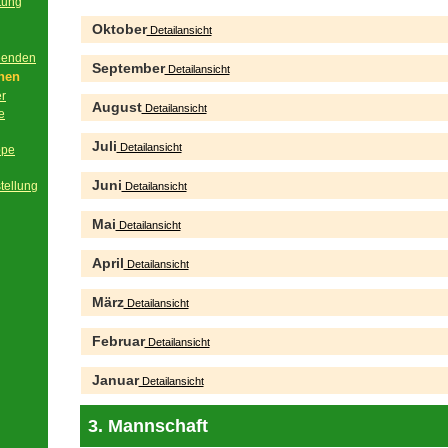
tung
g
Oktober
Detailansicht
beenden
September
Detailansicht
onen
er
August
Detailansicht
e
Juli
Detailansicht
ppe
Juni
tellung
Detailansicht
Mai
Detailansicht
April
Detailansicht
März
Detailansicht
Februar
Detailansicht
Januar
Detailansicht
3. Mannschaft