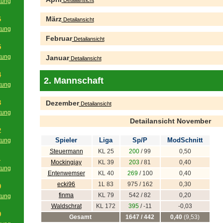
Detailansicht
tung
g
März
6
Detailansicht
tung
g
Februar
Detailansicht
5
tung
Januar
Detailansicht
g
4
2. Mannschaft
tung
g
3
Dezember
Detailansicht
tung
Detailansicht November
g
2
Spieler
Liga
Sp/P
ModSchnitt
tung
g
Steuermann
KL 25
200
/ 99
0,50
1
Mockingjay
KL 39
203
/ 81
0,40
tung
Entenwemser
KL 40
269
/ 100
0,40
g
ecki96
1L 83
975 / 162
0,30
0
finma
KL 79
542 / 82
0,20
tung
g
Waldschrat
KL 172
395
/ -11
-0,03
9
Gesamt
1647 / 442
0,40
(9,53)