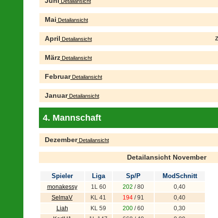
Juni
Detailansicht
Mai
Detailansicht
April
Z
Detailansicht
März
Detailansicht
Februar
Detailansicht
Januar
Detailansicht
4. Mannschaft
Dezember
Detailansicht
Detailansicht November
Spieler
Liga
Sp/P
ModSchnitt
monakessy
1L 60
202
/ 80
0,40
SelmaV
KL 41
194
/ 91
0,40
Liah
KL 59
200
/ 60
0,30