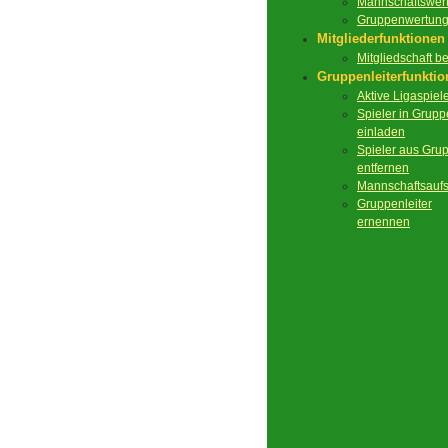
Mannschaftswer
Gruppenwertun
Mitgliederfunktionen
Mitgliedschaft 
Gruppenleiterfunkti
Aktive Ligaspiel
Spieler in Grupp
einladen
Spieler aus Gru
entfernen
Mannschaftsaufs
Gruppenleiter
ernennen