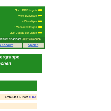
Nach DDV Regeln
Viele Statistiken
4 Einzelligen
3 Mannschaftsligen
Live-Update der Listen
st nicht eingeloggt.
Jetzt einloggen
.
n Account
Spielen
lergruppe
nchen
Erste Liga 8. Platz
(+ 89)