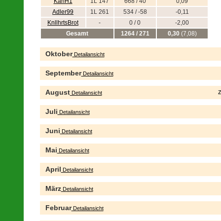
KarlH1
1L 147
668 / 40
0,09
Adler99
1L 261
534 / -58
-0,11
KnllhrtsBrot
-
0 / 0
-2,00
Gesamt
1264 / 271
0,30
(7,08)
Oktober
Detailansicht
September
Detailansicht
August
Z
Detailansicht
Juli
Detailansicht
Juni
Detailansicht
Mai
Detailansicht
April
Detailansicht
März
Detailansicht
Februar
Detailansicht