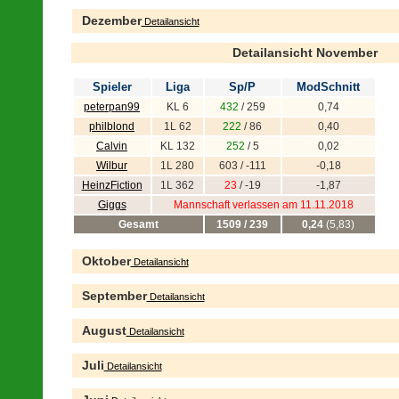
Dezember
Detailansicht
Detailansicht November
Spieler
Liga
Sp/P
ModSchnitt
peterpan99
KL 6
432
/ 259
0,74
philblond
1L 62
222
/ 86
0,40
Calvin
KL 132
252
/ 5
0,02
Wilbur
1L 280
603 / -111
-0,18
HeinzFiction
1L 362
23
/ -19
-1,87
Giggs
Mannschaft verlassen am 11.11.2018
Gesamt
1509 / 239
0,24
(5,83)
Oktober
Detailansicht
September
Detailansicht
August
Detailansicht
Juli
Detailansicht