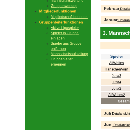
Mannschaftswertung
Gruppenwertung
Februar
Detaila
Mitgliederfunktionen
Mitgliedschaft beenden
Januar
Detailan
Gruppenleiterfunktionen
Aktive Ligaspieler
3. Mannsch
Spieler in Gruppe
einladen
Spieler aus Gruppe
entfernen
Mannschaftsaufstellung
Spieler
Gruppenleiter
AllWhites
ernennen
HänschenVorn
Jutta3
Jutta4
Jutta2
AllWhites2
Gesam
Juli
Detailansicht
Juni
Detailansich