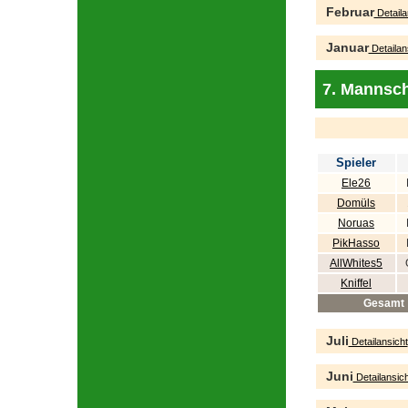
Februar
Detaila
Januar
Detailan
7. Mannsch
Spieler
Ele26
Domüls
Noruas
PikHasso
AllWhites5
Kniffel
Gesamt
Juli
Detailansicht
Juni
Detailansich