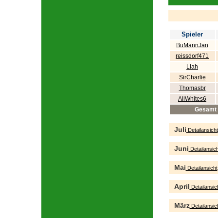
Spieler
BuMannJan
reissdorf471
Liah
SirCharlie
Thomasbr
AllWhites6
Gesamt
Juli
Detailansicht
Juni
Detailansich
Mai
Detailansicht
April
Detailansic
März
Detailansic