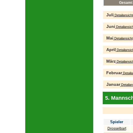
Gesamt
Juli
Detailansicht
Juni
Detailansich
Mai
Detailansicht
April
Detailansic
März
Detailansic
Februar
Detaila
Januar
Detailan
5. Mannsch
Spieler
Drosselbart