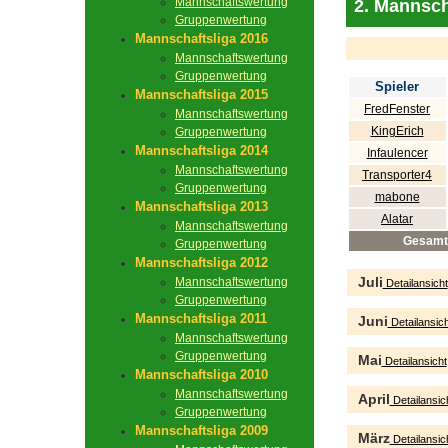
Mannschaftswertung
2. Mannsch
Gruppenwertung
Mannschaftsliga 2016
Mannschaftswertung
Gruppenwertung
Spieler
Mannschaftsliga 2015
FredFenster
Mannschaftswertung
KingErich
Gruppenwertung
Mannschaftsliga 2014
Infaulencer
Mannschaftswertung
Transporter4
Gruppenwertung
mabone
Mannschaftsliga 2013
Alatar
Mannschaftswertung
Gesamt
Gruppenwertung
Mannschaftsliga 2012
Juli
Mannschaftswertung
Detailansicht
Gruppenwertung
Mannschaftsliga 2011
Juni
Detailansich
Mannschaftswertung
Gruppenwertung
Mai
Detailansicht
Mannschaftsliga 2010
Mannschaftswertung
April
Detailansic
Gruppenwertung
Mannschaftsliga 2009
März
Detailansic