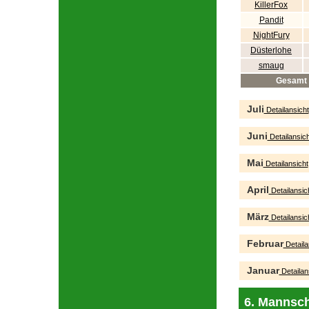
KillerFox
Pandit
NightFury
Düsterlohe
smaug
Gesamt
Juli
Detailansicht
Juni
Detailansich
Mai
Detailansicht
April
Detailansic
März
Detailansic
Februar
Detaila
Januar
Detailan
6. Mannsch