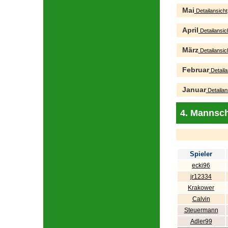
Mai
Detailansicht
April
Detailansic
März
Detailansic
Februar
Detaila
Januar
Detailan
4. Mannsch
Spieler
ecki96
jr12334
Krakower
Calvin
Steuermann
Adler99