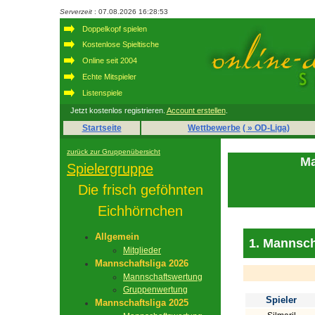
Serverzeit
: 07.08.2026 16:28:53
Doppelkopf spielen
Kostenlose Spieltische
Online seit 2004
Echte Mitspieler
Listenspiele
Jetzt kostenlos registrieren.
Account erstellen
.
Startseite
Wettbewerbe
( » OD-Liga)
zurück zur Gruppenübersicht
Ma
Spielergruppe
Die frisch geföhnten
Eichhörnchen
Allgemein
1. Mannsch
Mitglieder
Mannschaftsliga 2026
Mannschaftswertung
Gruppenwertung
Spieler
Mannschaftsliga 2025