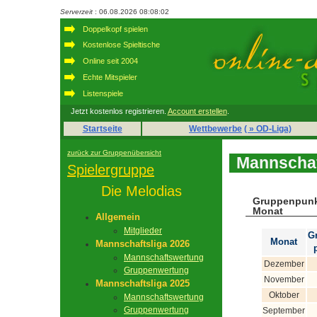
Serverzeit
: 06.08.2026 08:08:02
Doppelkopf spielen
Kostenlose Spieltische
Online seit 2004
Echte Mitspieler
Listenspiele
Jetzt kostenlos registrieren.
Account erstellen
.
Startseite
Wettbewerbe
( » OD-Liga)
zurück zur Gruppenübersicht
Mannschaf
Spielergruppe
Die Melodias
Gruppenpunk
Monat
Allgemein
Mitglieder
G
Monat
Mannschaftsliga 2026
Mannschaftswertung
Dezember
Gruppenwertung
November
Mannschaftsliga 2025
Oktober
Mannschaftswertung
Gruppenwertung
September