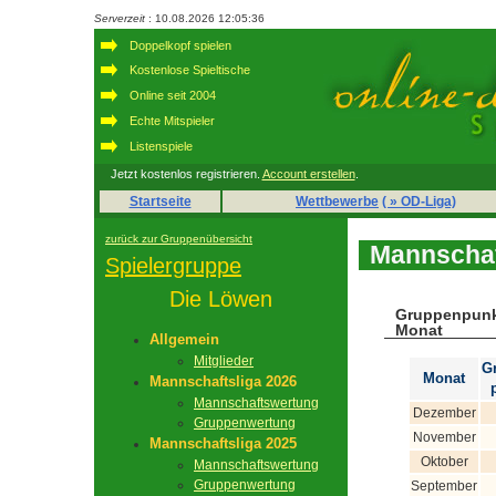
Serverzeit
: 10.08.2026 12:05:36
Doppelkopf spielen
Kostenlose Spieltische
Online seit 2004
Echte Mitspieler
Listenspiele
Jetzt kostenlos registrieren.
Account erstellen
.
Startseite
Wettbewerbe
( » OD-Liga)
zurück zur Gruppenübersicht
Mannschaf
Spielergruppe
Die Löwen
Gruppenpunk
Monat
Allgemein
Mitglieder
G
Monat
Mannschaftsliga 2026
Mannschaftswertung
Dezember
Gruppenwertung
November
Mannschaftsliga 2025
Oktober
Mannschaftswertung
Gruppenwertung
September