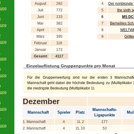
4
August
292
4
Der nonblonde
tung
Juli
772
5
the sixth 
g
Juni
133
6
MS D
3
Mai
382
7
Bernellies Sc
tung
April
76
8
WELTWE
g
2
März
395
9
Götte
tung
Februar
118
g
Januar
172
1
Gesamt
4117
tung
g
Einzelauflistung Gruppenpunkte pro Monat
0
tung
Für die Gruppenwertung sind nur die ersten 3 Mannschafte
g
Mannschaft geht dabei die höchste Bedeutung zu (Multiplikator 3
9
die niedrigste Bedeutung (Multiplikator 1).
tung
g
Dezember
8
tung
Mannschafts-
Mannschaft
Spieler
Platz
Mult
g
Ligapunkte
7
1. Mannschaft
4
1L 2
177
tung
2. Mannschaft
4
2L 10
53
g