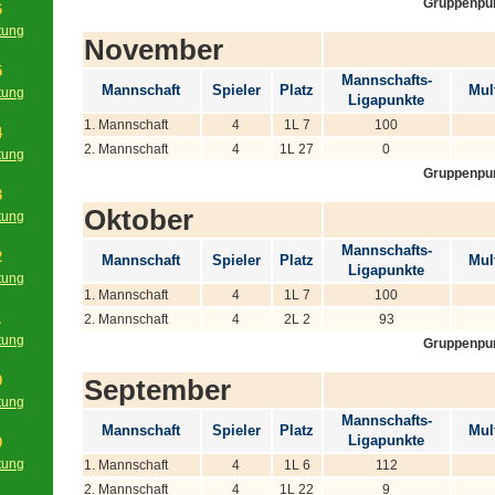
Gruppenpu
6
tung
November
g
5
Mannschafts-
Mannschaft
Spieler
Platz
Mult
tung
Ligapunkte
g
1. Mannschaft
4
1L 7
100
4
2. Mannschaft
4
1L 27
0
tung
Gruppenpu
g
3
Oktober
tung
g
Mannschafts-
2
Mannschaft
Spieler
Platz
Mult
Ligapunkte
tung
1. Mannschaft
4
1L 7
100
g
1
2. Mannschaft
4
2L 2
93
tung
Gruppenpu
g
0
September
tung
Mannschafts-
g
Mannschaft
Spieler
Platz
Mult
Ligapunkte
9
tung
1. Mannschaft
4
1L 6
112
g
2. Mannschaft
4
1L 22
9