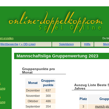
nt erstellen
.
Du bi
Wettbewerbe
( » OD-Liga)
Spieldaten
Hilfe
Mei
Mannschaftsliga Gruppenwertung 2023
Gruppenpunkte pro
Monat
Gruppen-
Monat
6
Auszug Liste Beste 
punkte
Jahres
tung
Dezember
637
g
November
300
5
Platz
Grupp
Oktober
486
tung
g
September
354
3
munich pl