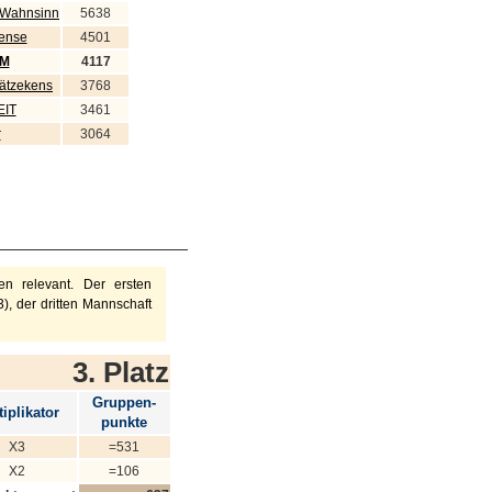
 Wahnsinn
5638
sense
4501
CM
4117
hätzekens
3768
IT
3461
r
3064
n relevant. Der ersten
), der dritten Mannschaft
3. Platz
Gruppen-
iplikator
punkte
X3
=531
X2
=106