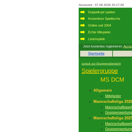
Serverzeit
: 07.08.2026 20:17:00
Doppelkopf spielen
Kostenlose Spieltische
Online seit 2004
Echte Mitspieler
Listenspiele
Jetzt kostenlos registrieren.
Accou
Startseite
zurück zur Gruppenübersicht
Spielergruppe
MS DCM
Allgemein
Mitglieder
Mannschaftsliga 202
Mannschaftswer
Gruppenwertun
Mannschaftsliga 202
Mannschaftswer
Gruppenwertun