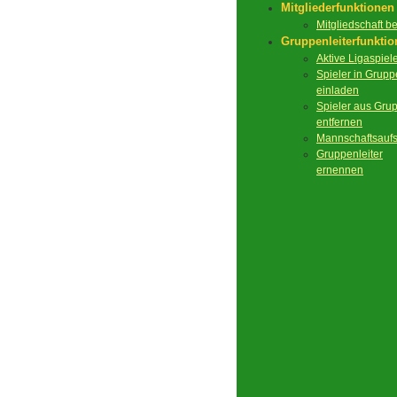
Mitgliederfunktionen
Mitgliedschaft 
Gruppenleiterfunkti
Aktive Ligaspiel
Spieler in Grupp
einladen
Spieler aus Gru
entfernen
Mannschaftsaufs
Gruppenleiter
ernennen