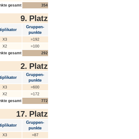
nkte gesamt
354
9. Platz
Gruppen-
iplikator
punkte
X3
=192
X2
=100
nkte gesamt
292
2. Platz
Gruppen-
iplikator
punkte
X3
=600
X2
=172
nkte gesamt
772
17. Platz
Gruppen-
iplikator
punkte
X3
=87