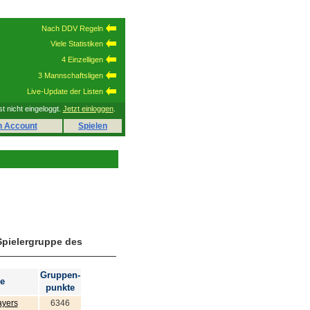
Nach DDV Regeln
Viele Statistiken
4 Einzelligen
3 Mannschaftsligen
Live-Update der Listen
st nicht eingeloggt.
Jetzt einloggen
.
n Account
Spielen
Spielergruppe des
Gruppen-
e
punkte
ayers
6346