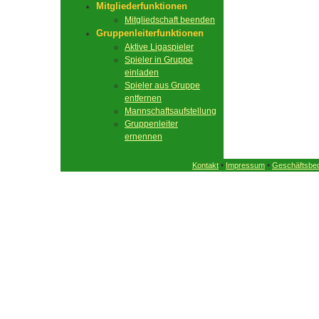
Mitgliederfunktionen
Mitgliedschaft beenden
Gruppenleiterfunktionen
Aktive Ligaspieler
Spieler in Gruppe
einladen
Spieler aus Gruppe
entfernen
Mannschaftsaufstellung
Gruppenleiter
ernennen
•
•
Kontakt
Impressum
Geschäftsbe