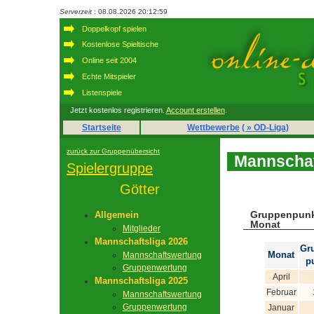
Serverzeit
: 08.08.2026 20:12:59
Doppelkopf spielen
Kostenlose Spieltische
Online seit 2004
Echte Mitspieler
Listenspiele
Jetzt kostenlos registrieren.
Account erstellen
.
Startseite
Wettbewerbe
( » OD-Liga)
zurück zur Gruppenübersicht
Mannschaf
Spielergruppe
Götter
Gruppenpunk
Allgemein
Monat
Mitglieder
Mannschaftsliga 2026
Gr
Monat
Mannschaftswertung
p
Gruppenwertung
April
Mannschaftsliga 2025
Februar
Mannschaftswertung
Gruppenwertung
Januar