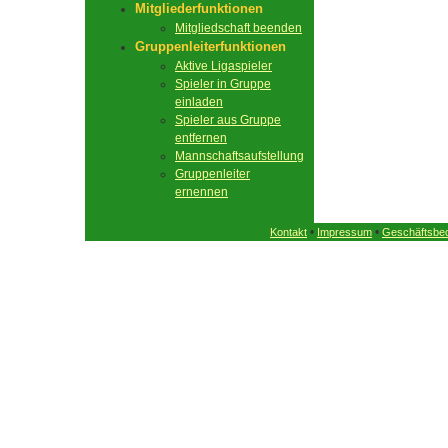
Mitgliederfunktionen
Mitgliedschaft beenden
Gruppenleiterfunktionen
Aktive Ligaspieler
Spieler in Gruppe
einladen
Spieler aus Gruppe
entfernen
Mannschaftsaufstellung
Gruppenleiter
ernennen
•
•
Kontakt
Impressum
Geschäftsbe