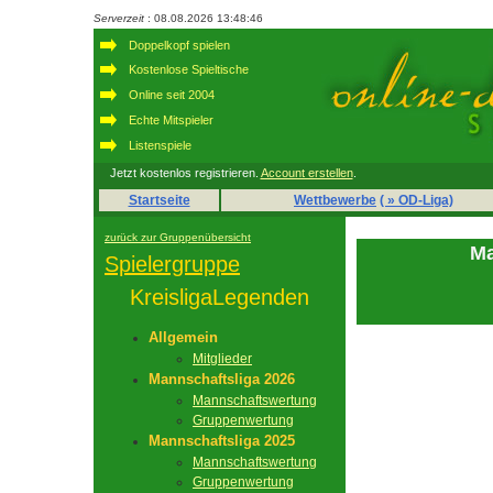
Serverzeit
: 08.08.2026 13:48:46
Doppelkopf spielen
Kostenlose Spieltische
Online seit 2004
Echte Mitspieler
Listenspiele
Jetzt kostenlos registrieren.
Account erstellen
.
Startseite
Wettbewerbe
( » OD-Liga)
zurück zur Gruppenübersicht
Ma
Spielergruppe
KreisligaLegenden
Allgemein
Mitglieder
Mannschaftsliga 2026
Mannschaftswertung
Gruppenwertung
Mannschaftsliga 2025
Mannschaftswertung
Gruppenwertung