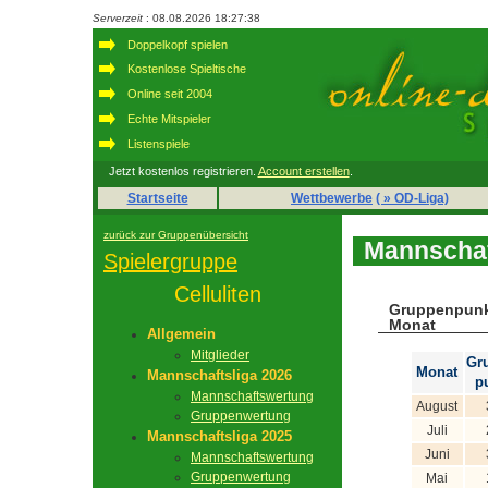
Serverzeit
: 08.08.2026 18:27:38
Doppelkopf spielen
Kostenlose Spieltische
Online seit 2004
Echte Mitspieler
Listenspiele
Jetzt kostenlos registrieren.
Account erstellen
.
Startseite
Wettbewerbe
( » OD-Liga)
zurück zur Gruppenübersicht
Mannschaf
Spielergruppe
Celluliten
Gruppenpunk
Monat
Allgemein
Mitglieder
Gr
Monat
Mannschaftsliga 2026
p
Mannschaftswertung
August
Gruppenwertung
Juli
Mannschaftsliga 2025
Juni
Mannschaftswertung
Gruppenwertung
Mai