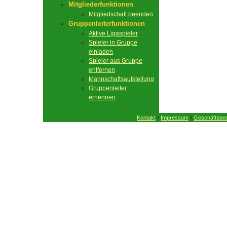
Mitgliederfunktionen
Mitgliedschaft beenden
Gruppenleiterfunktionen
Aktive Ligaspieler
Spieler in Gruppe
einladen
Spieler aus Gruppe
entfernen
Mannschaftsaufstellung
Gruppenleiter
ernennen
•
•
Kontakt
Impressum
Geschäftsbe