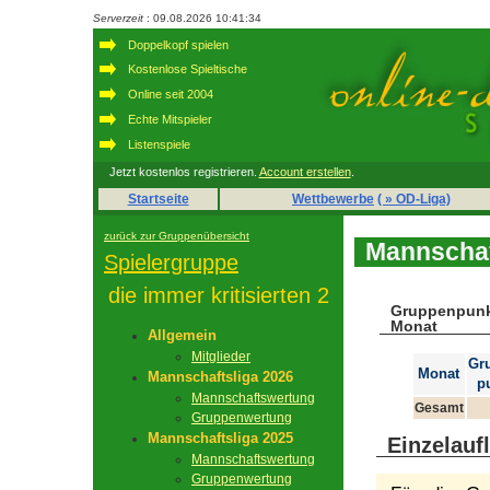
Serverzeit
: 09.08.2026 10:41:34
Doppelkopf spielen
Kostenlose Spieltische
Online seit 2004
Echte Mitspieler
Listenspiele
Jetzt kostenlos registrieren.
Account erstellen
.
Startseite
Wettbewerbe
( » OD-Liga)
zurück zur Gruppenübersicht
Mannschaf
Spielergruppe
die immer kritisierten 2
Gruppenpunk
Monat
Allgemein
Mitglieder
Gr
Monat
Mannschaftsliga 2026
p
Mannschaftswertung
Gesamt
Gruppenwertung
Mannschaftsliga 2025
Einzelauf
Mannschaftswertung
Gruppenwertung