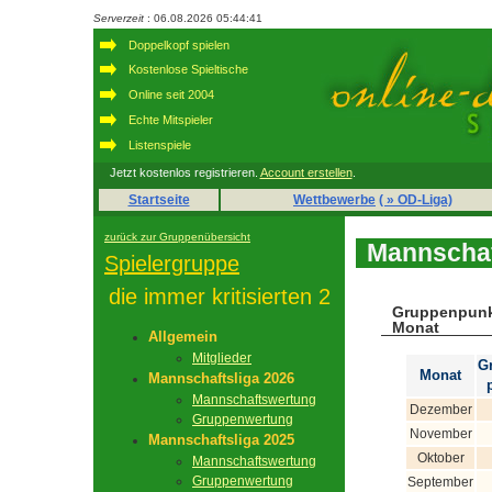
Serverzeit
: 06.08.2026 05:44:41
Doppelkopf spielen
Kostenlose Spieltische
Online seit 2004
Echte Mitspieler
Listenspiele
Jetzt kostenlos registrieren.
Account erstellen
.
Startseite
Wettbewerbe
( » OD-Liga)
zurück zur Gruppenübersicht
Mannschaf
Spielergruppe
die immer kritisierten 2
Gruppenpunk
Monat
Allgemein
Mitglieder
G
Monat
Mannschaftsliga 2026
Mannschaftswertung
Dezember
Gruppenwertung
November
Mannschaftsliga 2025
Oktober
Mannschaftswertung
Gruppenwertung
September