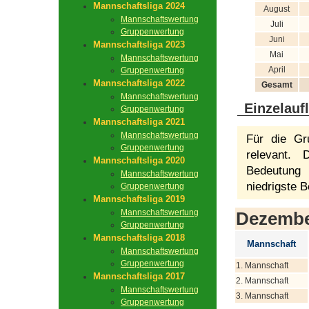
Mannschaftsliga 2024
August
Mannschaftswertung
Juli
Gruppenwertung
Juni
Mannschaftsliga 2023
Mai
Mannschaftswertung
April
Gruppenwertung
Mannschaftsliga 2022
Gesamt
Mannschaftswertung
Einzelauf
Gruppenwertung
Mannschaftsliga 2021
Mannschaftswertung
Für die Gr
Gruppenwertung
relevant.
Mannschaftsliga 2020
Bedeutung 
Mannschaftswertung
niedrigste B
Gruppenwertung
Mannschaftsliga 2019
Mannschaftswertung
Dezemb
Gruppenwertung
Mannschaftsliga 2018
Mannschaft
Mannschaftswertung
Gruppenwertung
1. Mannschaft
Mannschaftsliga 2017
2. Mannschaft
Mannschaftswertung
3. Mannschaft
Gruppenwertung