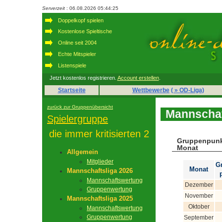
Serverzeit
: 06.08.2026 05:44:25
Doppelkopf spielen
Kostenlose Spieltische
Online seit 2004
Echte Mitspieler
Listenspiele
Jetzt kostenlos registrieren.
Account erstellen
.
Startseite
Wettbewerbe
( » OD-Liga)
zurück zur Gruppenübersicht
Mannschaf
Spielergruppe
die immer kritisierten 2
Gruppenpunk
Monat
Allgemein
Mitglieder
G
Monat
Mannschaftsliga 2026
Mannschaftswertung
Dezember
Gruppenwertung
November
Mannschaftsliga 2025
Oktober
Mannschaftswertung
Gruppenwertung
September