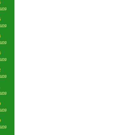
6
tung
g
5
tung
g
4
tung
g
3
tung
g
2
tung
g
1
tung
g
0
tung
g
9
tung
g