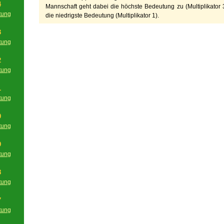
4
Mannschaft geht dabei die höchste Bedeutung zu (Multiplikator 3
tung
die niedrigste Bedeutung (Multiplikator 1).
g
3
tung
g
2
tung
g
1
tung
g
0
tung
g
9
tung
g
8
tung
g
7
tung
g