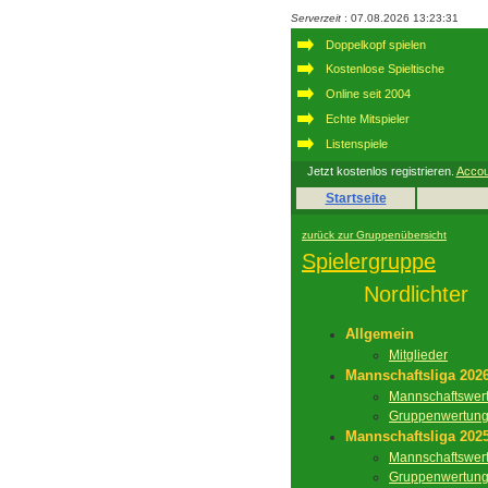
Serverzeit
: 07.08.2026 13:23:31
Doppelkopf spielen
Kostenlose Spieltische
Online seit 2004
Echte Mitspieler
Listenspiele
Jetzt kostenlos registrieren.
Accou
Startseite
zurück zur Gruppenübersicht
Spielergruppe
Nordlichter
Allgemein
Mitglieder
Mannschaftsliga 202
Mannschaftswer
Gruppenwertun
Mannschaftsliga 202
Mannschaftswer
Gruppenwertun