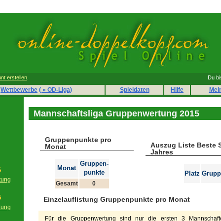
nt erstellen
.
Du bi
Wettbewerbe
( » OD-Liga)
Spieldaten
Hilfe
Mei
Mannschaftsliga Gruppenwertung 2015
Gruppenpunkte pro
Auszug Liste Beste 
Monat
Jahres
Gruppen-
Monat
6
punkte
Platz
Grupp
tung
Gesamt
0
g
5
Einzelauflistung Gruppenpunkte pro Monat
tung
g
Für die Gruppenwertung sind nur die ersten 3 Mannschafte