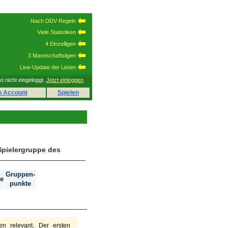
Nach DDV Regeln
Viele Statistiken
4 Einzelligen
3 Mannschaftsligen
Live-Update der Listen
st nicht eingeloggt.
Jetzt einloggen
.
n Account
Spielen
Spielergruppe des
Gruppen-
e
punkte
n relevant. Der ersten