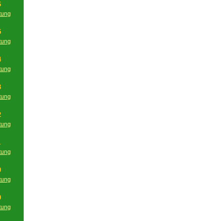
6
tung
g
5
tung
g
4
tung
g
3
tung
g
2
tung
g
1
tung
g
0
tung
g
9
tung
g