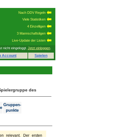
Nach DDV Regeln
Viele Statistiken
4 Einzelligen
3 Mannschaftsligen
Live-Update der Listen
st nicht eingeloggt.
Jetzt einloggen
.
n Account
Spielen
Spielergruppe des
Gruppen-
e
punkte
n relevant. Der ersten