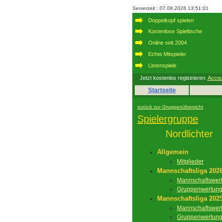
Serverzeit
: 07.08.2026 13:51:01
Doppelkopf spielen
Kostenlose Spieltische
Online seit 2004
Echte Mitspieler
Listenspiele
Jetzt kostenlos registrieren.
Accou
Startseite
zurück zur Gruppenübersicht
Spielergruppe
Nordlichter
Allgemein
Mitglieder
Mannschaftsliga 202
Mannschaftswer
Gruppenwertun
Mannschaftsliga 202
Mannschaftswer
Gruppenwertun