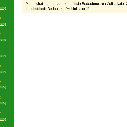
4
Mannschaft geht dabei die höchste Bedeutung zu (Multiplikator 3
tung
die niedrigste Bedeutung (Multiplikator 1).
g
3
tung
g
2
tung
g
1
tung
g
0
tung
g
9
tung
g
8
tung
g
7
tung
g