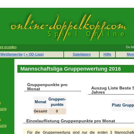
nt erstellen
.
Du bi
Wettbewerbe
( » OD-Liga)
Spieldaten
Hilfe
Mei
Mannschaftsliga Gruppenwertung 2016
Gruppenpunkte pro
Auszug Liste Beste 
Monat
Jahres
Gruppen-
Monat
6
punkte
Platz
Grupp
tung
Gesamt
0
g
5
Einzelauflistung Gruppenpunkte pro Monat
tung
g
Für die Gruppenwertung sind nur die ersten 3 Mannschafte