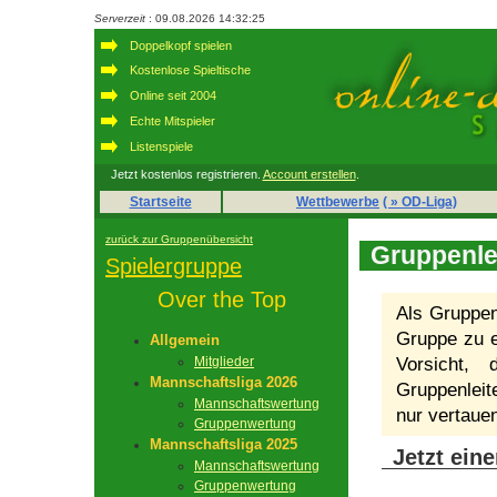
Serverzeit
: 09.08.2026 14:32:25
Doppelkopf spielen
Kostenlose Spieltische
Online seit 2004
Echte Mitspieler
Listenspiele
Jetzt kostenlos registrieren.
Account erstellen
.
Startseite
Wettbewerbe
( » OD-Liga)
zurück zur Gruppenübersicht
Gruppenle
Spielergruppe
Over the Top
Als Gruppenl
Gruppe zu e
Allgemein
Mitglieder
Vorsicht,
Mannschaftsliga 2026
Gruppenleit
Mannschaftswertung
nur vertaue
Gruppenwertung
Mannschaftsliga 2025
Jetzt ein
Mannschaftswertung
Gruppenwertung