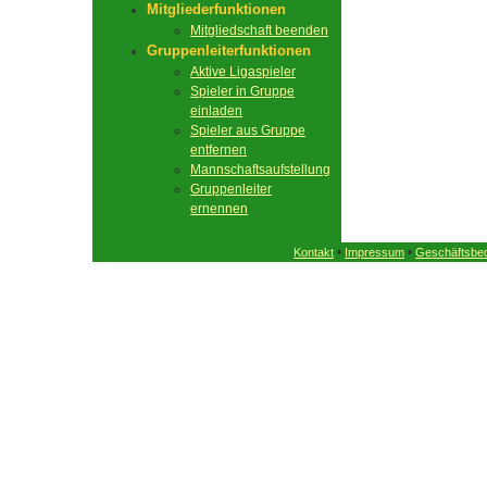
Mitgliederfunktionen
Mitgliedschaft beenden
Gruppenleiterfunktionen
Aktive Ligaspieler
Spieler in Gruppe
einladen
Spieler aus Gruppe
entfernen
Mannschaftsaufstellung
Gruppenleiter
ernennen
•
•
Kontakt
Impressum
Geschäftsbe