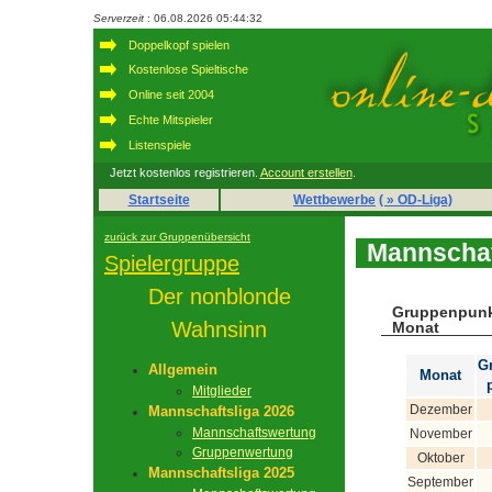
Serverzeit
: 06.08.2026 05:44:32
Doppelkopf spielen
Kostenlose Spieltische
Online seit 2004
Echte Mitspieler
Listenspiele
Jetzt kostenlos registrieren.
Account erstellen
.
Startseite
Wettbewerbe
( » OD-Liga)
zurück zur Gruppenübersicht
Mannschaf
Spielergruppe
Der nonblonde
Gruppenpunk
Wahnsinn
Monat
G
Allgemein
Monat
Mitglieder
Dezember
Mannschaftsliga 2026
Mannschaftswertung
November
Gruppenwertung
Oktober
Mannschaftsliga 2025
September