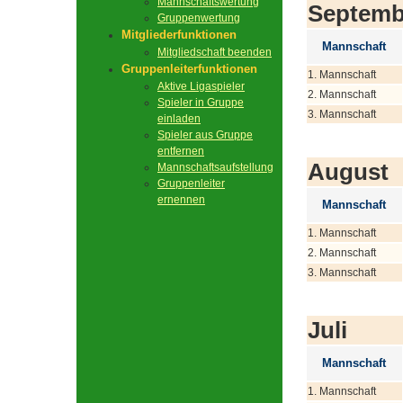
Mannschaftswertung
Septemb
Gruppenwertung
Mitgliederfunktionen
Mannschaft
Mitgliedschaft beenden
Gruppenleiterfunktionen
1. Mannschaft
Aktive Ligaspieler
2. Mannschaft
Spieler in Gruppe
3. Mannschaft
einladen
Spieler aus Gruppe
entfernen
August
Mannschaftsaufstellung
Gruppenleiter
ernennen
Mannschaft
1. Mannschaft
2. Mannschaft
3. Mannschaft
Juli
Mannschaft
1. Mannschaft