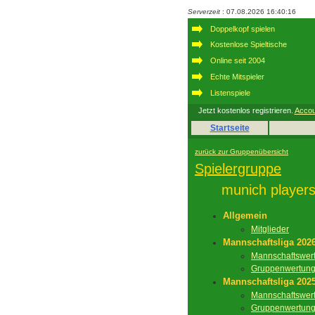
Serverzeit
: 07.08.2026 16:40:16
Doppelkopf spielen
Kostenlose Spieltische
Online seit 2004
Echte Mitspieler
Listenspiele
Jetzt kostenlos registrieren.
Accou
Startseite
zurück zur Gruppenübersicht
Spielergruppe
munich player
Allgemein
Mitglieder
Mannschaftsliga 202
Mannschaftswer
Gruppenwertun
Mannschaftsliga 202
Mannschaftswer
Gruppenwertun