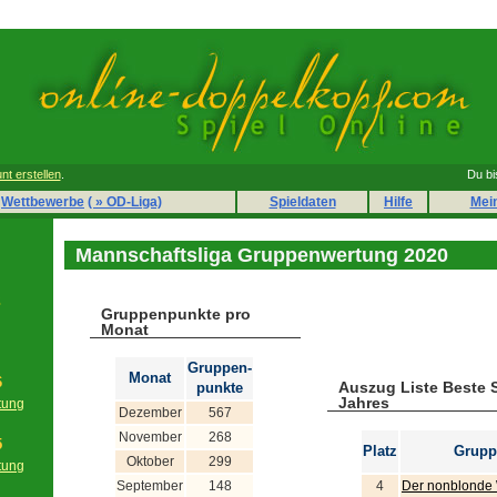
nt erstellen
.
Du bi
Wettbewerbe
( » OD-Liga)
Spieldaten
Hilfe
Mei
Mannschaftsliga Gruppenwertung 2020
s
Gruppenpunkte pro
Monat
Gruppen-
Monat
6
Auszug Liste Beste 
punkte
Jahres
tung
Dezember
567
g
November
268
5
Platz
Grupp
Oktober
299
tung
g
September
148
4
Der nonblonde