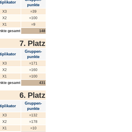
iplikator
punkte
X3
=39
X2
=100
X1
=9
nkte gesamt
148
7. Platz
Gruppen-
iplikator
punkte
X3
=171
X2
=160
X1
=100
nkte gesamt
431
6. Platz
Gruppen-
iplikator
punkte
X3
=132
X2
=178
X1
=10