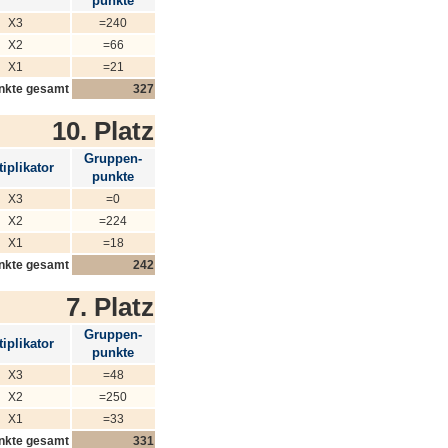
punkte
X3
=240
X2
=66
X1
=21
nkte gesamt
327
10. Platz
Gruppen-
iplikator
punkte
X3
=0
X2
=224
X1
=18
nkte gesamt
242
7. Platz
Gruppen-
iplikator
punkte
X3
=48
X2
=250
X1
=33
nkte gesamt
331