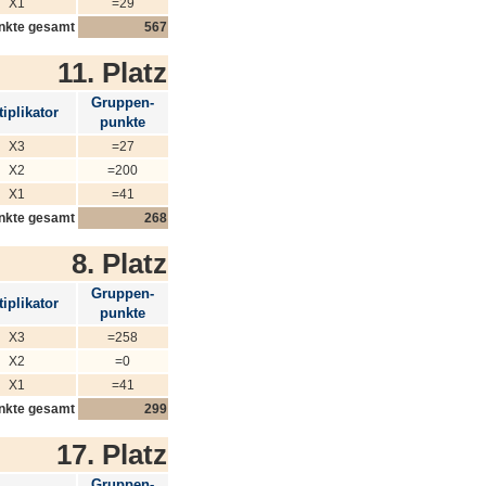
X1
=29
nkte gesamt
567
11. Platz
Gruppen-
iplikator
punkte
X3
=27
X2
=200
X1
=41
nkte gesamt
268
8. Platz
Gruppen-
iplikator
punkte
X3
=258
X2
=0
X1
=41
nkte gesamt
299
17. Platz
Gruppen-