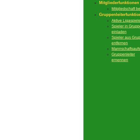
Mitgliederfunktionen
Mitgliedschaft 
Gruppenleiterfunkti
Aktive Ligaspiel
Spieler in Grupp
einladen
Spieler aus Gru
entfernen
Mannschaftsaufs
Gruppenleiter
ernennen