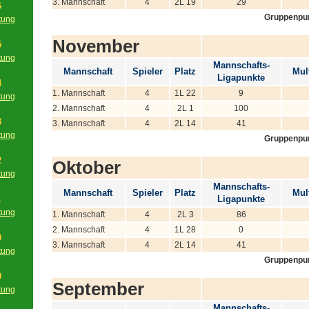
3. Mannschaft
4
2L 19
29
6
Gruppenpu
tung
g
November
5
tung
Mannschafts-
g
Mannschaft
Spieler
Platz
Mult
Ligapunkte
4
1. Mannschaft
4
1L 22
9
tung
2. Mannschaft
4
2L 1
100
g
3
3. Mannschaft
4
2L 14
41
tung
Gruppenpu
g
2
Oktober
tung
g
Mannschafts-
Mannschaft
Spieler
Platz
Mult
1
Ligapunkte
tung
1. Mannschaft
4
2L 3
86
g
2. Mannschaft
4
1L 28
0
0
3. Mannschaft
4
2L 14
41
tung
Gruppenpu
g
9
September
tung
g
Mannschafts-