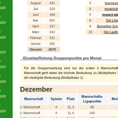
4
August
431
5
Inaccess
tung
Juli
320
6
musencli
g
Juni
348
7
munich pl
3
Mai
507
8
Die Lö
tung
April
327
9
Bernellies Sc
g
2
März
242
10
Die Lautl
tung
Februar
331
g
Januar
282
1
Gesamt
4070
tung
g
Einzelauflistung Gruppenpunkte pro Monat
0
tung
Für die Gruppenwertung sind nur die ersten 3 Mannschafte
g
Mannschaft geht dabei die höchste Bedeutung zu (Multiplikator 3
9
die niedrigste Bedeutung (Multiplikator 1).
tung
g
Dezember
8
tung
Mannschafts-
Mannschaft
Spieler
Platz
Mult
g
Ligapunkte
7
1. Mannschaft
4
2L 3
86
tung
2. Mannschaft
4
1L 4
140
g