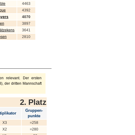
ible
4463
que
4392
ayers
4070
wen
3897
hätzekens
3641
osen
2810
n relevant. Der ersten
), der dritten Mannschaft
2. Platz
Gruppen-
iplikator
punkte
X3
=258
X2
=280