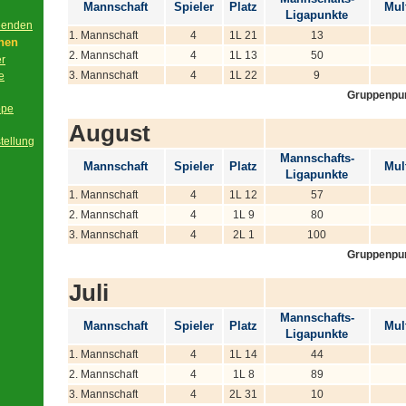
Mannschaft
Spieler
Platz
Mult
Ligapunkte
beenden
1. Mannschaft
4
1L 21
13
onen
2. Mannschaft
4
1L 13
50
er
3. Mannschaft
4
1L 22
9
e
Gruppenpu
ppe
August
tellung
Mannschafts-
Mannschaft
Spieler
Platz
Mult
Ligapunkte
1. Mannschaft
4
1L 12
57
2. Mannschaft
4
1L 9
80
3. Mannschaft
4
2L 1
100
Gruppenpu
Juli
Mannschafts-
Mannschaft
Spieler
Platz
Mult
Ligapunkte
1. Mannschaft
4
1L 14
44
2. Mannschaft
4
1L 8
89
3. Mannschaft
4
2L 31
10