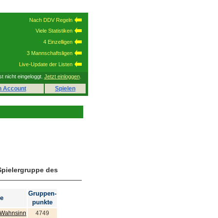
Nach DDV Regeln
Viele Statistiken
4 Einzelligen
3 Mannschaftsligen
Live-Update der Listen
st nicht eingeloggt.
Jetzt einloggen
.
n Account
Spielen
Spielergruppe des
Gruppen-
e
punkte
 Wahnsinn
4749