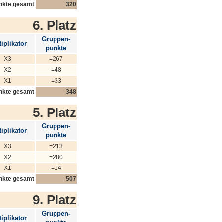
nkte gesamt
320
6. Platz
Gruppen-
iplikator
punkte
X3
=267
X2
=48
X1
=33
nkte gesamt
348
5. Platz
Gruppen-
iplikator
punkte
X3
=213
X2
=280
X1
=14
nkte gesamt
507
9. Platz
Gruppen-
iplikator