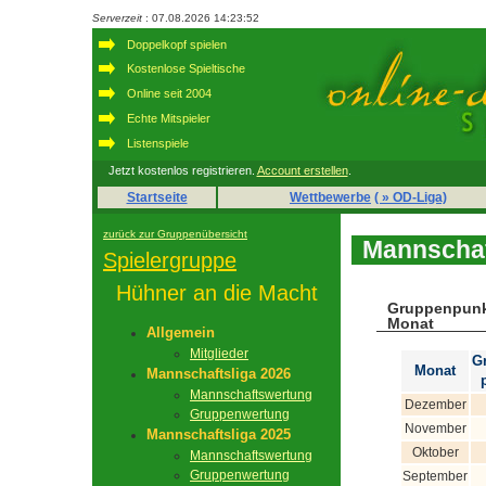
Serverzeit
: 07.08.2026 14:23:52
Doppelkopf spielen
Kostenlose Spieltische
Online seit 2004
Echte Mitspieler
Listenspiele
Jetzt kostenlos registrieren.
Account erstellen
.
Startseite
Wettbewerbe
( » OD-Liga)
zurück zur Gruppenübersicht
Mannschaf
Spielergruppe
Hühner an die Macht
Gruppenpunk
Monat
Allgemein
Mitglieder
G
Monat
Mannschaftsliga 2026
Mannschaftswertung
Dezember
Gruppenwertung
November
Mannschaftsliga 2025
Oktober
Mannschaftswertung
Gruppenwertung
September