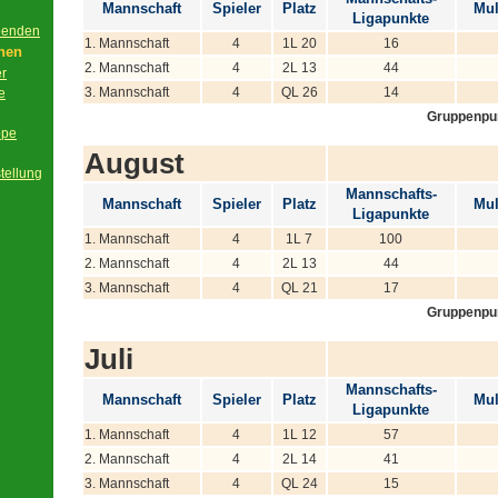
Mannschaft
Spieler
Platz
Mul
Ligapunkte
beenden
1. Mannschaft
4
1L 20
16
onen
2. Mannschaft
4
2L 13
44
er
3. Mannschaft
4
QL 26
14
e
Gruppenpu
ppe
August
tellung
Mannschafts-
Mannschaft
Spieler
Platz
Mul
Ligapunkte
1. Mannschaft
4
1L 7
100
2. Mannschaft
4
2L 13
44
3. Mannschaft
4
QL 21
17
Gruppenpu
Juli
Mannschafts-
Mannschaft
Spieler
Platz
Mul
Ligapunkte
1. Mannschaft
4
1L 12
57
2. Mannschaft
4
2L 14
41
3. Mannschaft
4
QL 24
15