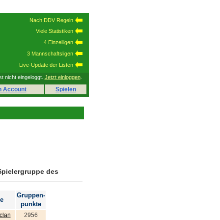
Nach DDV Regeln
Viele Statistiken
4 Einzelligen
3 Mannschaftsligen
Live-Update der Listen
st nicht eingeloggt.
Jetzt einloggen
.
n Account
Spielen
Spielergruppe des
Gruppen-
e
punkte
clan
2956