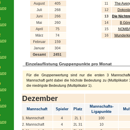
4
August
405
11
The Aven
tung
Juli
268
12
Dokosta
g
Juni
266
13
Die Nichtm
3
Mai
260
14
B Gör
tung
April
75
15
NOMB
g
2
März
74
16
Wunderki
tung
Februar
159
g
Januar
304
1
Gesamt
2451
tung
g
Einzelauflistung Gruppenpunkte pro Monat
0
tung
Für die Gruppenwertung sind nur die ersten 3 Mannschafte
g
Mannschaft geht dabei die höchste Bedeutung zu (Multiplikator 3
9
die niedrigste Bedeutung (Multiplikator 1).
tung
g
Dezember
8
tung
Mannschafts-
Mannschaft
Spieler
Platz
Mult
g
Ligapunkte
7
1. Mannschaft
4
2L 1
100
tung
2. Mannschaft
4
2L 31
10
g