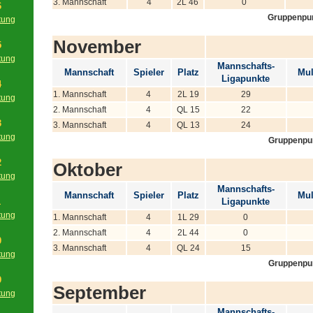
3. Mannschaft
4
2L 46
0
6
Gruppenpu
tung
g
November
5
tung
Mannschafts-
g
Mannschaft
Spieler
Platz
Mul
Ligapunkte
4
1. Mannschaft
4
2L 19
29
tung
2. Mannschaft
4
QL 15
22
g
3
3. Mannschaft
4
QL 13
24
tung
Gruppenpu
g
2
Oktober
tung
g
Mannschafts-
Mannschaft
Spieler
Platz
Mul
1
Ligapunkte
tung
1. Mannschaft
4
1L 29
0
g
2. Mannschaft
4
2L 44
0
0
3. Mannschaft
4
QL 24
15
tung
Gruppenpu
g
9
September
tung
g
Mannschafts-