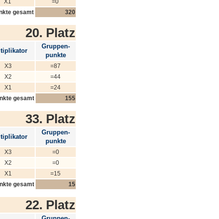
X1
=0
nkte gesamt
320
20. Platz
Gruppen-
tiplikator
punkte
X3
=87
X2
=44
X1
=24
nkte gesamt
155
33. Platz
Gruppen-
tiplikator
punkte
X3
=0
X2
=0
X1
=15
nkte gesamt
15
22. Platz
Gruppen-