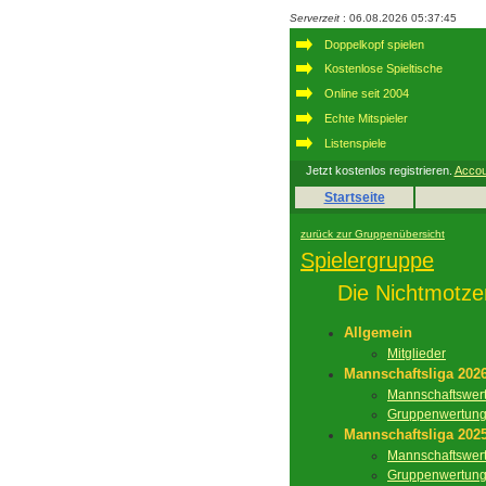
Serverzeit
: 06.08.2026 05:37:45
Doppelkopf spielen
Kostenlose Spieltische
Online seit 2004
Echte Mitspieler
Listenspiele
Jetzt kostenlos registrieren.
Accou
Startseite
zurück zur Gruppenübersicht
Spielergruppe
Die Nichtmotze
Allgemein
Mitglieder
Mannschaftsliga 202
Mannschaftswer
Gruppenwertun
Mannschaftsliga 202
Mannschaftswer
Gruppenwertun