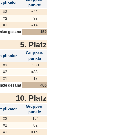
tiplikator
punkte
X3
=48
X2
=88
X1
=14
nkte gesamt
150
5. Platz
Gruppen-
tiplikator
punkte
X3
=300
X2
=88
X1
=17
nkte gesamt
405
10. Platz
Gruppen-
tiplikator
punkte
X3
=171
X2
=82
X1
=15