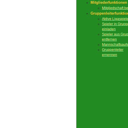
Mitgliederfunktionen
Mitgliedschaft 
Gruppenleiterfunkti
Aktive Ligaspiel
Spieler in Grupp
einladen
Spieler aus Gru
entfernen
Mannschaftsaufs
Gruppenleiter
ernennen