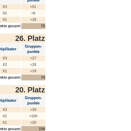
punkte
X3
=51
X2
=6
X1
=18
nkte gesamt
75
26. Platz
Gruppen-
tiplikator
punkte
X3
=27
X2
=28
X1
=19
nkte gesamt
74
20. Platz
Gruppen-
tiplikator
punkte
X3
=39
X2
=100
X1
=20
nkte gesamt
159