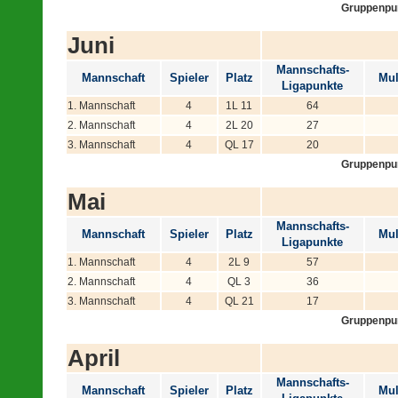
Gruppenpu
Juni
Mannschafts-
Mannschaft
Spieler
Platz
Mul
Ligapunkte
1. Mannschaft
4
1L 11
64
2. Mannschaft
4
2L 20
27
3. Mannschaft
4
QL 17
20
Gruppenpu
Mai
Mannschafts-
Mannschaft
Spieler
Platz
Mul
Ligapunkte
1. Mannschaft
4
2L 9
57
2. Mannschaft
4
QL 3
36
3. Mannschaft
4
QL 21
17
Gruppenpu
April
Mannschafts-
Mannschaft
Spieler
Platz
Mul