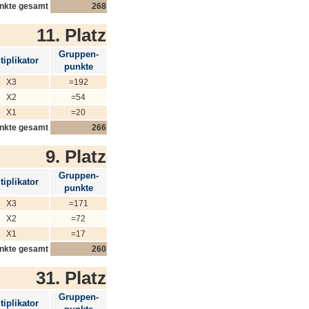
nkte gesamt
268
11. Platz
Gruppen-
tiplikator
punkte
X3
=192
X2
=54
X1
=20
nkte gesamt
266
9. Platz
Gruppen-
tiplikator
punkte
X3
=171
X2
=72
X1
=17
nkte gesamt
260
31. Platz
Gruppen-
tiplikator