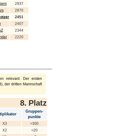
gers
2937
rs
2870
otzer
2451
e
2407
AZ
2344
nder
2220
n relevant. Der ersten
), der dritten Mannschaft
8. Platz
Gruppen-
iplikator
punkte
X3
=300
X2
=20