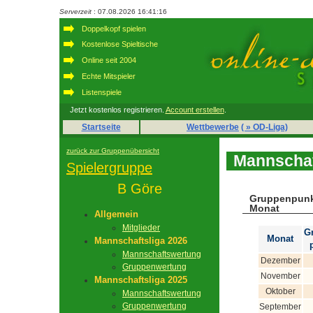
Serverzeit
: 07.08.2026 16:41:16
Doppelkopf spielen
Kostenlose Spieltische
Online seit 2004
Echte Mitspieler
Listenspiele
Jetzt kostenlos registrieren.
Account erstellen
.
Startseite
Wettbewerbe
( » OD-Liga)
zurück zur Gruppenübersicht
Mannschaf
Spielergruppe
B Göre
Gruppenpunk
Monat
Allgemein
Mitglieder
G
Monat
Mannschaftsliga 2026
Mannschaftswertung
Dezember
Gruppenwertung
November
Mannschaftsliga 2025
Oktober
Mannschaftswertung
Gruppenwertung
September