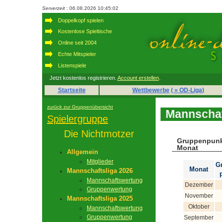
Serverzeit
: 06.08.2026 10:45:02
Doppelkopf spielen
Kostenlose Spieltische
Online seit 2004
Echte Mitspieler
Listenspiele
Jetzt kostenlos registrieren.
Account erstellen
.
Startseite
Wettbewerbe
( » OD-Liga)
zurück zur Gruppenübersicht
Mannschaf
Spielergruppe
Die Nichtmotzer
Gruppenpunk
Monat
Allgemein
Mitglieder
G
Monat
Mannschaftsliga 2026
Mannschaftswertung
Dezember
Gruppenwertung
November
Mannschaftsliga 2025
Oktober
Mannschaftswertung
Gruppenwertung
September