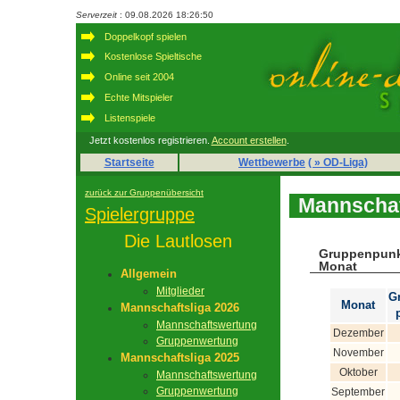
Serverzeit
: 09.08.2026 18:26:50
Doppelkopf spielen
Kostenlose Spieltische
Online seit 2004
Echte Mitspieler
Listenspiele
Jetzt kostenlos registrieren.
Account erstellen
.
Startseite
Wettbewerbe
( » OD-Liga)
zurück zur Gruppenübersicht
Mannschaf
Spielergruppe
Die Lautlosen
Gruppenpunk
Monat
Allgemein
Mitglieder
G
Monat
Mannschaftsliga 2026
Mannschaftswertung
Dezember
Gruppenwertung
November
Mannschaftsliga 2025
Oktober
Mannschaftswertung
Gruppenwertung
September