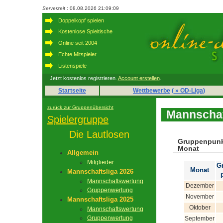
Serverzeit
: 08.08.2026 21:09:09
Doppelkopf spielen
Kostenlose Spieltische
Online seit 2004
Echte Mitspieler
Listenspiele
Jetzt kostenlos registrieren.
Account erstellen
.
Startseite
Wettbewerbe
( » OD-Liga)
zurück zur Gruppenübersicht
Mannschaf
Spielergruppe
Die Lautlosen
Gruppenpunk
Monat
Allgemein
Mitglieder
G
Monat
Mannschaftsliga 2026
Mannschaftswertung
Dezember
Gruppenwertung
November
Mannschaftsliga 2025
Oktober
Mannschaftswertung
Gruppenwertung
September