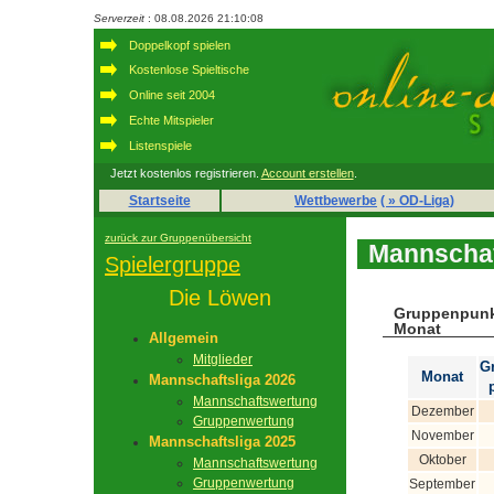
Serverzeit
: 08.08.2026 21:10:08
Doppelkopf spielen
Kostenlose Spieltische
Online seit 2004
Echte Mitspieler
Listenspiele
Jetzt kostenlos registrieren.
Account erstellen
.
Startseite
Wettbewerbe
( » OD-Liga)
zurück zur Gruppenübersicht
Mannschaf
Spielergruppe
Die Löwen
Gruppenpunk
Monat
Allgemein
Mitglieder
G
Monat
Mannschaftsliga 2026
Mannschaftswertung
Dezember
Gruppenwertung
November
Mannschaftsliga 2025
Oktober
Mannschaftswertung
Gruppenwertung
September