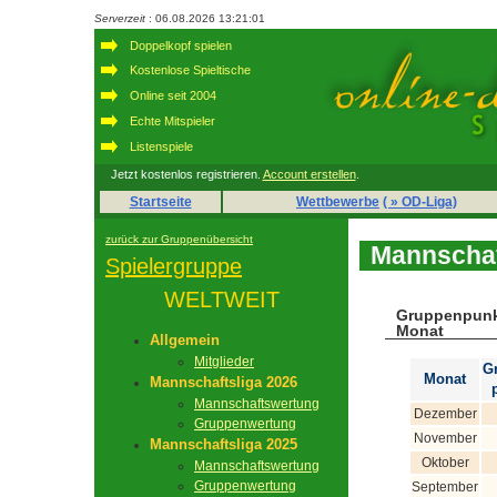
Serverzeit
: 06.08.2026 13:21:01
Doppelkopf spielen
Kostenlose Spieltische
Online seit 2004
Echte Mitspieler
Listenspiele
Jetzt kostenlos registrieren.
Account erstellen
.
Startseite
Wettbewerbe
( » OD-Liga)
zurück zur Gruppenübersicht
Mannschaf
Spielergruppe
WELTWEIT
Gruppenpunk
Monat
Allgemein
Mitglieder
G
Monat
Mannschaftsliga 2026
Mannschaftswertung
Dezember
Gruppenwertung
November
Mannschaftsliga 2025
Oktober
Mannschaftswertung
Gruppenwertung
September