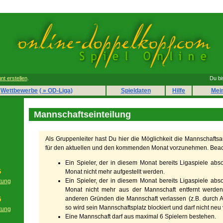
nt erstellen
.
Du bi
Wettbewerbe
( » OD-Liga)
Spieldaten
Hilfe
Mei
Mannschaftseinteilung
Als Gruppenleiter hast Du hier die Möglichkeit die Mannschafts
für den aktuellen und den kommenden Monat vorzunehmen. Beac
Ein Spieler, der in diesem Monat bereits Ligaspiele absol
6
Monat nicht mehr aufgestellt werden.
Ein Spieler, der in diesem Monat bereits Ligaspiele absol
tung
Monat nicht mehr aus der Mannschaft entfernt werden.
g
anderen Gründen die Mannschaft verlassen (z.B. durch A
5
so wird sein Mannschaftsplatz blockiert und darf nicht ne
tung
Eine Mannschaft darf aus maximal 6 Spielern bestehen.
g