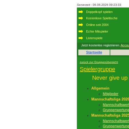
Serverzeit
: 06.08.2026 09:23:33
Doppelkopf spielen
Kostenlose Spieltische
Online seit 2004
Echte Mitspieler
Listenspiele
Jetzt kostenlos registrieren.
Accou
Startseite
zurück zur Gruppenübersicht
Spielergruppe
Never give up
Allgemein
Mitglieder
Mannschaftsliga 202
Mannschaftswer
Gruppenwertun
Mannschaftsliga 202
Mannschaftswer
Gruppenwertun