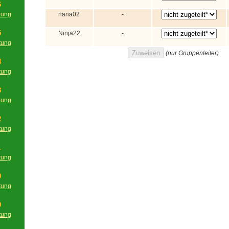
6
tung
nana02
-
g
5
Ninja22
-
tung
g
(nur Gruppenleiter)
4
tung
g
3
tung
g
2
tung
g
1
tung
g
0
tung
g
9
tung
g