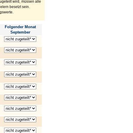
geteilt wird, müssen alle
lern besetzt sein.
gswerte.
Folgender Monat
September