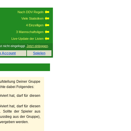
Nach DDV Regeln
Viele Statistiken
4 Einzelligen
3 Mannschaftsligen
Live-Update der Listen
st nicht eingeloggt.
Jetzt einloggen
.
n Account
Spielen
aufstellung Deiner Gruppe
hte dabei Folgendes:
viert hat, darf für diesen
viert hat, darf für diesen
 Sollte der Spieler aus
usstieg aus der Gruppe),
u vergeben werden.