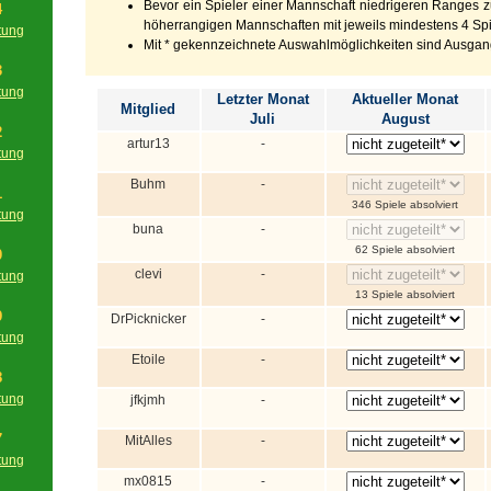
Bevor ein Spieler einer Mannschaft niedrigeren Ranges zu
4
höherrangigen Mannschaften mit jeweils mindestens 4 Spie
tung
Mit * gekennzeichnete Auswahlmöglichkeiten sind Ausgan
g
3
tung
Letzter Monat
Aktueller Monat
Mitglied
g
Juli
August
2
artur13
-
tung
g
Buhm
-
1
346 Spiele absolviert
tung
buna
-
g
62 Spiele absolviert
0
clevi
-
tung
g
13 Spiele absolviert
9
DrPicknicker
-
tung
g
Etoile
-
8
tung
jfkjmh
-
g
7
MitAlles
-
tung
g
mx0815
-