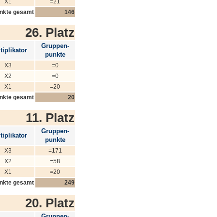
X1
=21
nkte gesamt
146
26. Platz
Gruppen-
tiplikator
punkte
X3
=0
X2
=0
X1
=20
nkte gesamt
20
11. Platz
Gruppen-
tiplikator
punkte
X3
=171
X2
=58
X1
=20
nkte gesamt
249
20. Platz
Gruppen-