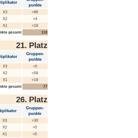
tiplikator
punkte
X3
=96
X2
=4
X1
=18
nkte gesamt
118
21. Platz
Gruppen-
tiplikator
punkte
X3
=0
X2
=58
X1
=19
nkte gesamt
77
26. Platz
Gruppen-
iplikator
punkte
X3
=30
X2
=0
X1
=0