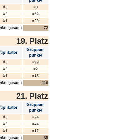
punkte
X3
=0
X2
=52
X1
=20
nkte gesamt
72
19. Platz
Gruppen-
tiplikator
punkte
X3
=99
X2
=2
X1
=15
nkte gesamt
116
21. Platz
Gruppen-
tiplikator
punkte
X3
=24
X2
=44
X1
=17
nkte gesamt
85