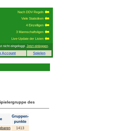
Nach DDV Regeln
Viele Statistiken
4 Einzelligen
3 Mannschaftsligen
Live-Update der Listen
st nicht eingeloggt.
Jetzt einloggen
.
n Account
Spielen
Spielergruppe des
Gruppen-
e
punkte
gbaren
1413