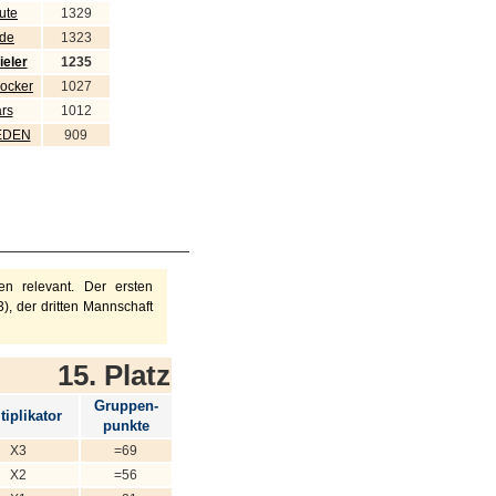
ute
1329
nde
1323
ieler
1235
ocker
1027
rs
1012
EDEN
909
n relevant. Der ersten
), der dritten Mannschaft
15. Platz
Gruppen-
tiplikator
punkte
X3
=69
X2
=56