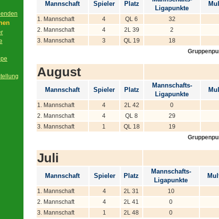
Mannschaft
Spieler
Platz
Mul
Ligapunkte
beenden
1. Mannschaft
4
QL 6
32
onen
2. Mannschaft
4
2L 39
2
er
3. Mannschaft
3
QL 19
18
e
Gruppenpu
ppe
August
tellung
Mannschafts-
Mannschaft
Spieler
Platz
Mul
Ligapunkte
1. Mannschaft
4
2L 42
0
2. Mannschaft
4
QL 8
29
3. Mannschaft
1
QL 18
19
Gruppenpu
Juli
Mannschafts-
Mannschaft
Spieler
Platz
Mult
Ligapunkte
1. Mannschaft
4
2L 31
10
2. Mannschaft
4
2L 41
0
3. Mannschaft
1
2L 48
0