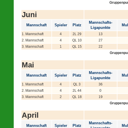
Gruppenpu
Juni
Mannschafts-
Mannschaft
Spieler
Platz
Mul
Ligapunkte
1. Mannschaft
4
2L 29
13
2. Mannschaft
4
QL 10
27
3. Mannschaft
1
QL 15
22
Gruppenpu
Mai
Mannschafts-
Mannschaft
Spieler
Platz
Mul
Ligapunkte
1. Mannschaft
4
QL 3
36
2. Mannschaft
4
2L 44
0
3. Mannschaft
2
QL 18
19
Gruppenpu
April
Mannschafts-
Mannschaft
Spieler
Platz
Mul