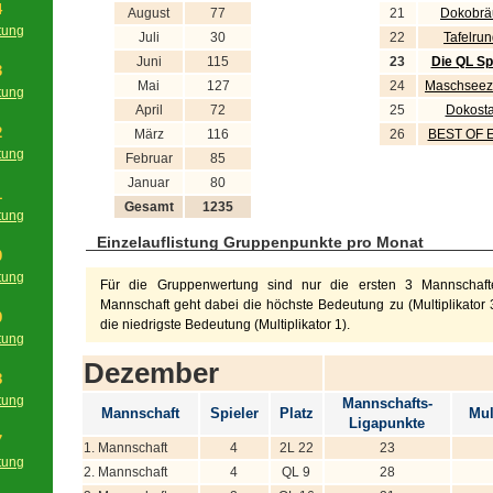
4
August
77
21
Dokobrä
tung
Juli
30
22
Tafelru
g
Juni
115
23
Die QL Sp
3
Mai
127
24
Maschseez
tung
April
72
25
Dokosta
g
2
März
116
26
BEST OF 
tung
Februar
85
g
Januar
80
1
Gesamt
1235
tung
g
Einzelauflistung Gruppenpunkte pro Monat
0
tung
Für die Gruppenwertung sind nur die ersten 3 Mannschafte
g
Mannschaft geht dabei die höchste Bedeutung zu (Multiplikator 3
9
die niedrigste Bedeutung (Multiplikator 1).
tung
g
Dezember
8
tung
Mannschafts-
Mannschaft
Spieler
Platz
Mul
g
Ligapunkte
7
1. Mannschaft
4
2L 22
23
tung
2. Mannschaft
4
QL 9
28
g