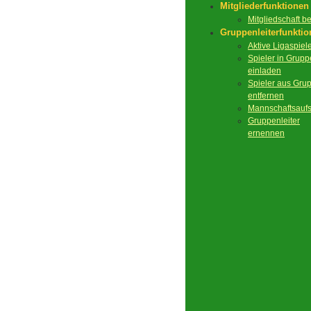
Mitgliederfunktionen
Mitgliedschaft 
Gruppenleiterfunkti
Aktive Ligaspiel
Spieler in Grupp
einladen
Spieler aus Gru
entfernen
Mannschaftsaufs
Gruppenleiter
ernennen