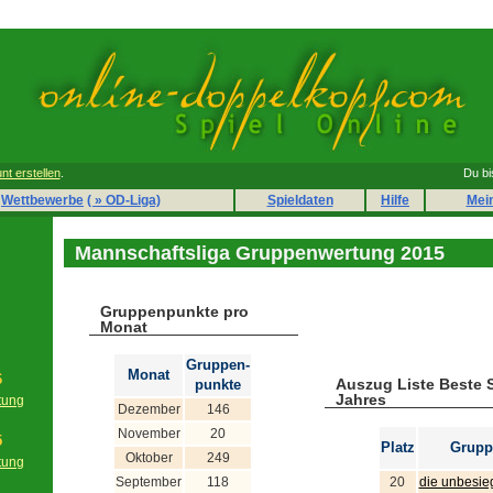
nt erstellen
.
Du bi
Wettbewerbe
( » OD-Liga)
Spieldaten
Hilfe
Mei
Mannschaftsliga Gruppenwertung 2015
Gruppenpunkte pro
Monat
Gruppen-
Monat
6
Auszug Liste Beste 
punkte
Jahres
tung
Dezember
146
g
November
20
5
Platz
Grupp
Oktober
249
tung
g
September
118
20
die unbesie