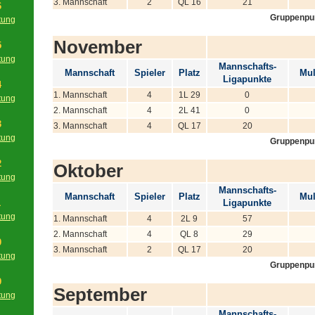
3. Mannschaft
2
QL 16
21
6
Gruppenpu
tung
g
November
5
tung
Mannschafts-
g
Mannschaft
Spieler
Platz
Mul
Ligapunkte
4
1. Mannschaft
4
1L 29
0
tung
2. Mannschaft
4
2L 41
0
g
3
3. Mannschaft
4
QL 17
20
tung
Gruppenpu
g
2
Oktober
tung
g
Mannschafts-
Mannschaft
Spieler
Platz
Mul
1
Ligapunkte
tung
1. Mannschaft
4
2L 9
57
g
2. Mannschaft
4
QL 8
29
0
3. Mannschaft
2
QL 17
20
tung
Gruppenpu
g
9
September
tung
g
Mannschafts-