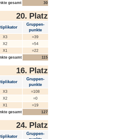
nkte gesamt
30
20. Platz
Gruppen-
tiplikator
punkte
X3
=39
X2
=54
X1
=22
nkte gesamt
115
16. Platz
Gruppen-
tiplikator
punkte
X3
=108
X2
=0
X1
=19
nkte gesamt
127
24. Platz
Gruppen-
tiplikator