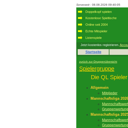
Serverzeit
: 08.08.2026 09:40:05
Doppelkopf spielen
Kostenlose Spieltische
Online seit 2004
Echte Mitspieler
Listenspiele
Jetzt kostenlos registrieren.
Accou
Startseite
zurück zur Gruppenübersicht
Spielergruppe
Die QL Spieler
Allgemein
Mitglieder
Mannschaftsliga 202
Mannschaftswer
Gruppenwertun
Mannschaftsliga 202
Mannschaftswer
Gruppenwertun