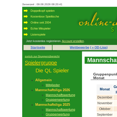
Serverzeit
: 09.08.2026 08:20:41
Doppelkopf spielen
Kostenlose Spieltische
Online seit 2004
Echte Mitspieler
Listenspiele
Jetzt kostenlos registrieren.
Account erstellen
.
Startseite
Wettbewerbe
( » OD-Liga)
zurück zur Gruppenübersicht
Mannschaf
Spielergruppe
Die QL Spieler
Gruppenpunk
Monat
Allgemein
Mitglieder
G
Monat
Mannschaftsliga 2026
Mannschaftswertung
Dezember
Gruppenwertung
November
Mannschaftsliga 2025
Oktober
Mannschaftswertung
Gruppenwertung
September