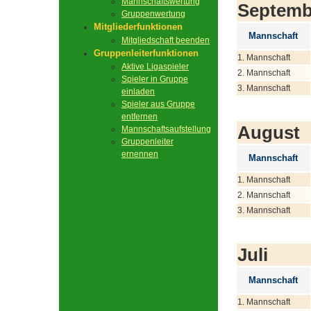
Mannschaftswertung
Septemb
Gruppenwertung
Mitgliederfunktionen
Mannschaft
Mitgliedschaft beenden
Gruppenleiterfunktionen
1. Mannschaft
Aktive Ligaspieler
2. Mannschaft
Spieler in Gruppe
3. Mannschaft
einladen
Spieler aus Gruppe
entfernen
August
Mannschaftsaufstellung
Gruppenleiter
ernennen
Mannschaft
1. Mannschaft
2. Mannschaft
3. Mannschaft
Juli
Mannschaft
1. Mannschaft