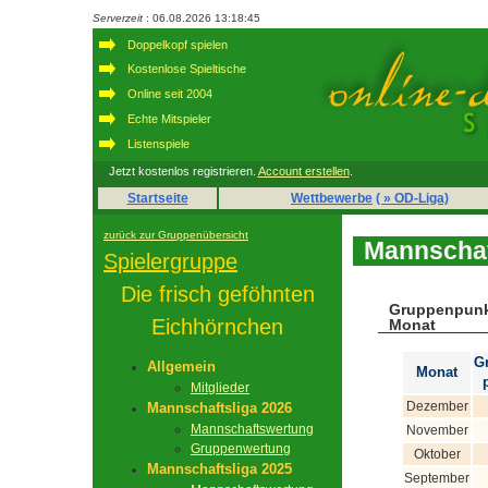
Serverzeit
: 06.08.2026 13:18:45
Doppelkopf spielen
Kostenlose Spieltische
Online seit 2004
Echte Mitspieler
Listenspiele
Jetzt kostenlos registrieren.
Account erstellen
.
Startseite
Wettbewerbe
( » OD-Liga)
zurück zur Gruppenübersicht
Mannschaf
Spielergruppe
Die frisch geföhnten
Gruppenpunk
Eichhörnchen
Monat
G
Allgemein
Monat
Mitglieder
Dezember
Mannschaftsliga 2026
Mannschaftswertung
November
Gruppenwertung
Oktober
Mannschaftsliga 2025
September