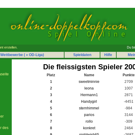
nt erstellen
.
Du bi
Wettbewerbe
( » OD-Liga)
Spieldaten
Hilfe
Mei
Die fleissigsten Spieler 20
aseite
Platz
Name
Punkte
1
sweetminnie
2709
2
leona
1007
3
Hermann1
2871
4
Handygirl
-4451
5
sternhimmel
-984
6
parios
3144
ler
7
rollo
-309
r des
8
konkret
2464
9
nightwish65
-2687