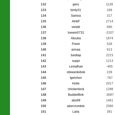
132
gero
1139
133
birdy31
169
134
Samoa
317
135
AlrikF
2714
136
vieddi
690
137
loewin0731
-2107
138
Atouba
1874
139
Freier
528
140
annaa
613
141
bastiap
2223
142
suppi
1213
143
Leviathan
-495
144
obiwankidoki
228
145
Igelchen
-767
146
Holle
2017
147
chickenleck
1298
148
Buddelflink
-3087
149
abs99
1461
150
abercrombie
2560
151
Laila
391