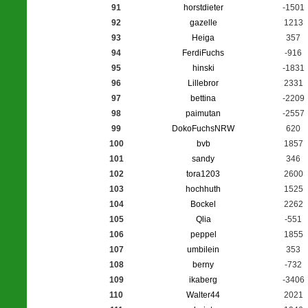
91
horstdieter
-1501
92
gazelle
1213
93
Heiga
357
94
FerdiFuchs
-916
95
hinski
-1831
96
Lillebror
2331
97
bettina
-2209
98
paimutan
-2557
99
DokoFuchsNRW
620
100
bvb
1857
101
sandy
346
102
tora1203
2600
103
hochhuth
1525
104
Bockel
2262
105
Qlia
-551
106
peppel
1855
107
umbilein
353
108
berny
-732
109
ikaberg
-3406
110
Walter44
2021