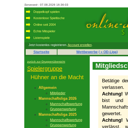
Serverzeit
: 07.08.2026 16:36:03
Doppelkopf spielen
Kostenlose Spieltische
Online seit 2004
Echte Mitspieler
Listenspiele
Jetzt kostenlos registrieren.
Account erstellen
.
Startseite
Wettbewerbe
( » OD-Liga)
zurück zur Gruppenübersicht
Mitgliedsc
Spielergruppe
Hühner an die Macht
Betätige d
verlassen.
Allgemein
Mitglieder
Achtung!
We
Mannschaftsliga 2026
bist und 
Mannschaftswertung
Mannschaft
Gruppenwertung
gewertet.
Mannschaftsliga 2025
Achtung!
We
Mannschaftswertung
Gruppenwertung
verlässt, 