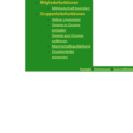
Mitgliederfunktionen
Mitgliedschaft beenden
Gruppenleiterfunktionen
Aktive Ligaspieler
Spieler in Gruppe
einladen
Spieler aus Gruppe
entfernen
Mannschaftsaufstellung
Gruppenleiter
ernennen
•
•
Kontakt
Impressum
Geschäftsbe