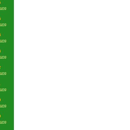
6
tung
g
5
tung
g
4
tung
g
3
tung
g
2
tung
g
1
tung
g
0
tung
g
9
tung
g