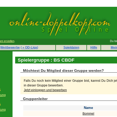
nt erstellen
.
Du bi
Wettbewerbe
( » OD-Liga)
Spieldaten
Hilfe
Mei
Spielergruppe : BS CBDF
Möchtest Du Mitglied dieser Gruppe werden?
Falls Du noch kein Mitglied einer Gruppe bist, kannst Du Dich je
in dieser Gruppe bewerben.
6
Jetzt einloggen und bewerben
tung
Gruppenleiter
g
5
Name
tung
Bommel
g