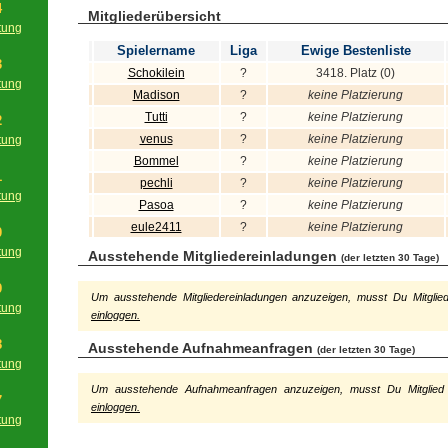
4
Mitgliederübersicht
tung
g
Spielername
Liga
Ewige Bestenliste
3
Schokilein
?
3418. Platz (0)
tung
Madison
?
keine Platzierung
g
Tutti
?
keine Platzierung
2
venus
?
keine Platzierung
tung
g
Bommel
?
keine Platzierung
1
pechli
?
keine Platzierung
tung
Pasoa
?
keine Platzierung
g
eule2411
?
keine Platzierung
0
tung
Ausstehende Mitgliedereinladungen
(der letzten 30 Tage)
g
9
Um ausstehende Mitgliedereinladungen anzuzeigen, musst Du Mitglie
tung
einloggen.
g
8
Ausstehende Aufnahmeanfragen
(der letzten 30 Tage)
tung
g
Um ausstehende Aufnahmeanfragen anzuzeigen, musst Du Mitglied
7
einloggen.
tung
g