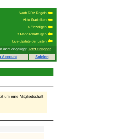
Nach DDV Regeln
Viele Statistiken
4 Einzelligen
3 Mannschaftsligen
Live-Update der Listen
st nicht eingeloggt.
Jetzt einloggen
.
n Account
Spielen
tzt um eine Mitgliedschaft