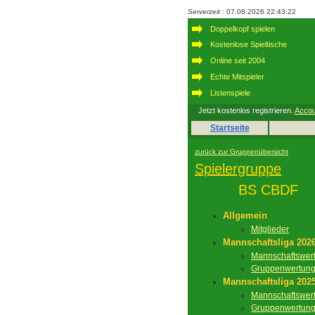
Serverzeit
: 07.08.2026 22:43:22
Doppelkopf spielen
Kostenlose Spieltische
Online seit 2004
Echte Mitspieler
Listenspiele
Jetzt kostenlos registrieren.
Accou
Startseite
zurück zur Gruppenübersicht
Spielergruppe
BS CBDF
Allgemein
Mitglieder
Mannschaftsliga 202
Mannschaftswer
Gruppenwertun
Mannschaftsliga 202
Mannschaftswer
Gruppenwertun