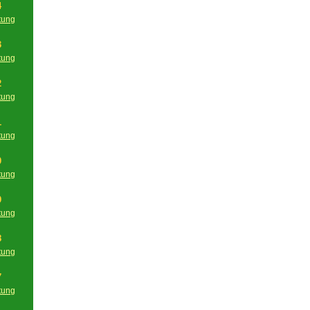
4
tung
g
3
tung
g
2
tung
g
1
tung
g
0
tung
g
9
tung
g
8
tung
g
7
tung
g