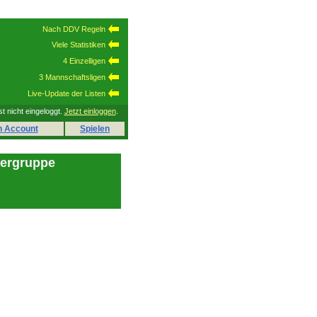
Nach DDV Regeln
Viele Statistiken
4 Einzelligen
3 Mannschaftsligen
Live-Update der Listen
st nicht eingeloggt.
Jetzt einloggen
.
n Account
Spielen
lergruppe