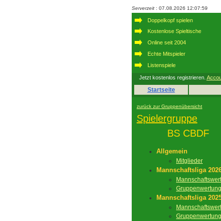
Serverzeit
: 07.08.2026 12:07:59
Doppelkopf spielen
Kostenlose Spieltische
Online seit 2004
Echte Mitspieler
Listenspiele
Jetzt kostenlos registrieren.
Accou
Startseite
zurück zur Gruppenübersicht
Spielergruppe
BS CBDF
Allgemein
Mitglieder
Mannschaftsliga 202
Mannschaftswer
Gruppenwertun
Mannschaftsliga 202
Mannschaftswer
Gruppenwertun