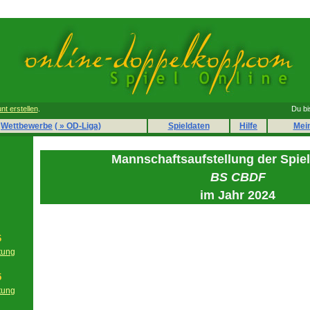
nt erstellen
.
Du bi
Wettbewerbe
( » OD-Liga)
Spieldaten
Hilfe
Mei
Mannschaftsaufstellung der Spie
BS CBDF
im Jahr 2024
6
tung
g
5
tung
g