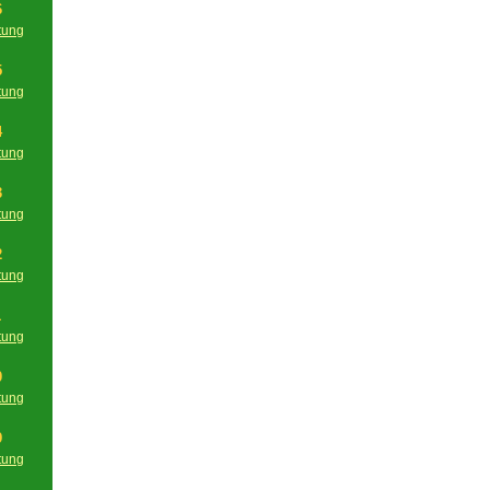
6
tung
g
5
tung
g
4
tung
g
3
tung
g
2
tung
g
1
tung
g
0
tung
g
9
tung
g