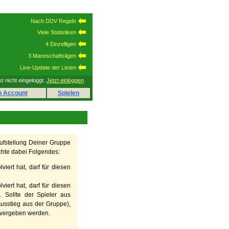
Nach DDV Regeln
Viele Statistiken
4 Einzelligen
3 Mannschaftsligen
Live-Update der Listen
st nicht eingeloggt.
Jetzt einloggen
.
n Account
Spielen
aufstellung Deiner Gruppe
hte dabei Folgendes:
viert hat, darf für diesen
viert hat, darf für diesen
 Sollte der Spieler aus
usstieg aus der Gruppe),
u vergeben werden.