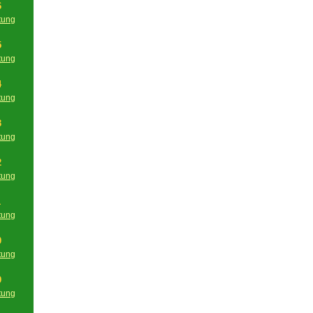
6
tung
g
5
tung
g
4
tung
g
3
tung
g
2
tung
g
1
tung
g
0
tung
g
9
tung
g