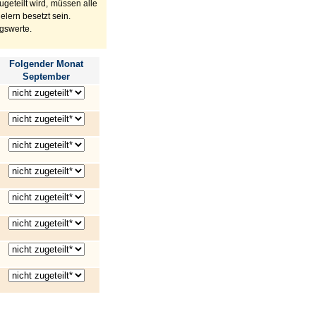
geteilt wird, müssen alle
lern besetzt sein.
gswerte.
Folgender Monat
September