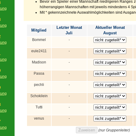
Bevor ein Spieler einer Mannschaft niedrigeren Ranges zu
4
höherrangigen Mannschaften mit jeweils mindestens 4 Spie
tung
Mit * gekennzeichnete Auswahlmöglichkeiten sind Ausgan
g
3
tung
Letzter Monat
Aktueller Monat
Mitglied
g
Juli
August
2
Bommel
-
tung
g
eule2411
-
1
tung
Madison
-
g
0
Pasoa
-
tung
g
pechli
-
9
tung
Schokilein
-
g
8
Tutti
-
tung
g
venus
-
7
tung
(nur Gruppenleiter)
g