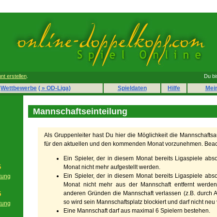
nt erstellen
.
Du bi
Wettbewerbe
( » OD-Liga)
Spieldaten
Hilfe
Mei
Mannschaftseinteilung
Als Gruppenleiter hast Du hier die Möglichkeit die Mannschafts
für den aktuellen und den kommenden Monat vorzunehmen. Beac
Ein Spieler, der in diesem Monat bereits Ligaspiele absol
6
Monat nicht mehr aufgestellt werden.
Ein Spieler, der in diesem Monat bereits Ligaspiele absol
tung
Monat nicht mehr aus der Mannschaft entfernt werden.
g
anderen Gründen die Mannschaft verlassen (z.B. durch A
5
so wird sein Mannschaftsplatz blockiert und darf nicht ne
tung
Eine Mannschaft darf aus maximal 6 Spielern bestehen.
g