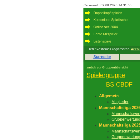
Serverzeit
: 09.08.2026 14:31:56
Doppelkopf spielen
Kostenlose Spieltische
Online seit 2004
Echte Mitspieler
Listenspiele
Jetzt kostenlos registrieren.
Accou
Startseite
zurück zur Gruppenübersicht
Spielergruppe
BS CBDF
Allgemein
Mitglieder
Mannschaftsliga 202
Mannschaftswer
Gruppenwertun
Mannschaftsliga 202
Mannschaftswer
Gruppenwertun