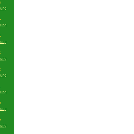
6
tung
g
5
tung
g
4
tung
g
3
tung
g
2
tung
g
1
tung
g
0
tung
g
9
tung
g