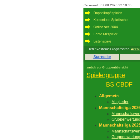
Serverzeit
: 07.08.2026 22:18:36
Doppelkopf spielen
Kostenlose Spieltische
Online seit 2004
Echte Mitspieler
Listenspiele
Jetzt kostenlos registrieren.
Accou
Startseite
zurück zur Gruppenübersicht
Spielergruppe
BS CBDF
Allgemein
Mitglieder
Mannschaftsliga 202
Mannschaftswer
Gruppenwertun
Mannschaftsliga 202
Mannschaftswer
Gruppenwertun