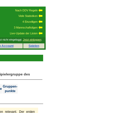
Nach DDV Regeln
Viele Statistiken
4 Einzelligen
3 Mannschaftsligen
Live-Update der Listen
st nicht eingeloggt.
Jetzt einloggen
.
n Account
Spielen
Spielergruppe des
Gruppen-
e
punkte
n relevant. Der ersten