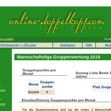
nt erstellen
.
Du bi
Wettbewerbe
( » OD-Liga)
Spieldaten
Hilfe
Mei
Mannschaftsliga Gruppenwertung 2019
Gruppenpunkte pro
Auszug Liste Beste 
Monat
Jahres
Gruppen-
Monat
6
punkte
Platz
Grupp
tung
Gesamt
0
g
5
Einzelauflistung Gruppenpunkte pro Monat
tung
g
Für die Gruppenwertung sind nur die ersten 3 Mannschafte