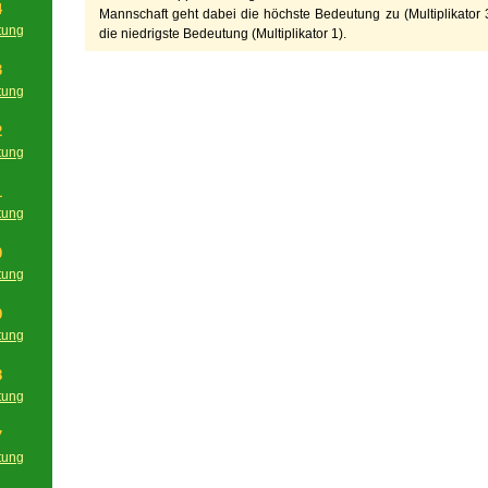
4
Mannschaft geht dabei die höchste Bedeutung zu (Multiplikator 3
tung
die niedrigste Bedeutung (Multiplikator 1).
g
3
tung
g
2
tung
g
1
tung
g
0
tung
g
9
tung
g
8
tung
g
7
tung
g