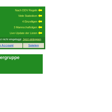
Nach DDV Regeln
Viele Statistiken
4 Einzelligen
3 Mannschaftsligen
Live-Update der Listen
st nicht eingeloggt.
Jetzt einloggen
.
n Account
Spielen
lergruppe