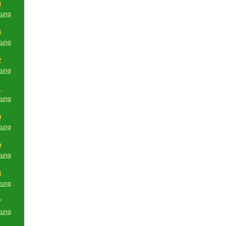
4
tung
g
3
tung
g
2
tung
g
1
tung
g
0
tung
g
9
tung
g
8
tung
g
7
tung
g