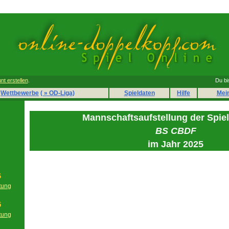
nt erstellen
.
Du bi
Wettbewerbe
( » OD-Liga)
Spieldaten
Hilfe
Mei
Mannschaftsaufstellung der Spie
BS CBDF
im Jahr 2025
6
tung
g
5
tung
g