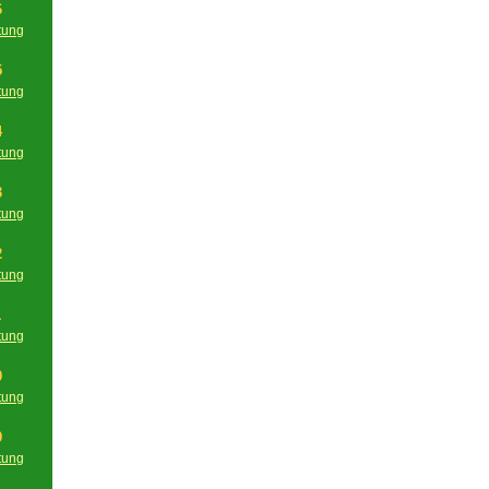
6
tung
g
5
tung
g
4
tung
g
3
tung
g
2
tung
g
1
tung
g
0
tung
g
9
tung
g