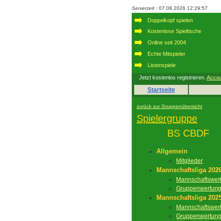
Serverzeit
: 07.08.2026 12:29:57
Doppelkopf spielen
Kostenlose Spieltische
Online seit 2004
Echte Mitspieler
Listenspiele
Jetzt kostenlos registrieren.
Accou
Startseite
zurück zur Gruppenübersicht
Spielergruppe
BS CBDF
Allgemein
Mitglieder
Mannschaftsliga 202
Mannschaftswer
Gruppenwertun
Mannschaftsliga 202
Mannschaftswer
Gruppenwertun