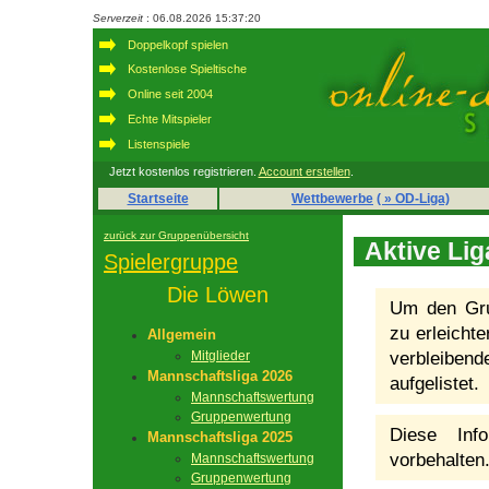
Serverzeit
: 06.08.2026 15:37:20
Doppelkopf spielen
Kostenlose Spieltische
Online seit 2004
Echte Mitspieler
Listenspiele
Jetzt kostenlos registrieren.
Account erstellen
.
Startseite
Wettbewerbe
( » OD-Liga)
zurück zur Gruppenübersicht
Aktive Lig
Spielergruppe
Die Löwen
Um den Grup
zu erleichte
Allgemein
Mitglieder
verbleiben
Mannschaftsliga 2026
aufgelistet.
Mannschaftswertung
Gruppenwertung
Diese Inf
Mannschaftsliga 2025
vorbehalten
Mannschaftswertung
Gruppenwertung