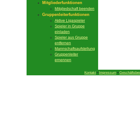
Mitgliederfunktionen
Mitgliedschaft beenden
Gruppenleiterfunktionen
Aktive Ligaspieler
Spieler in Gruppe
einladen
Spieler aus Gruppe
entfernen
Mannschaftsaufstellung
Gruppenleiter
ernennen
•
•
Kontakt
Impressum
Geschäftsbe