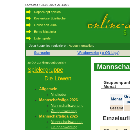
Serverzeit
: 08.08.2026 21:44:02
Doppelkopf spielen
Kostenlose Spieltische
Online seit 2004
Echte Mitspieler
Listenspiele
Jetzt kostenlos registrieren.
Account erstellen
.
Startseite
Wettbewerbe
( » OD-Liga)
zurück zur Gruppenübersicht
Mannschaf
Spielergruppe
Die Löwen
Gruppenpunk
Monat
Allgemein
Mitglieder
Gr
Monat
Mannschaftsliga 2026
p
Mannschaftswertung
Gesamt
Gruppenwertung
Mannschaftsliga 2025
Einzelauf
Mannschaftswertung
Gruppenwertung