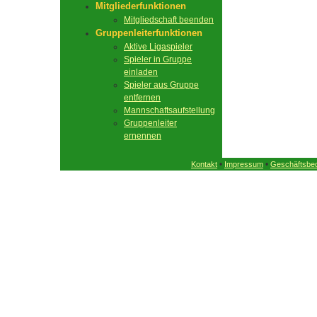
Mitgliederfunktionen
Mitgliedschaft beenden
Gruppenleiterfunktionen
Aktive Ligaspieler
Spieler in Gruppe
einladen
Spieler aus Gruppe
entfernen
Mannschaftsaufstellung
Gruppenleiter
ernennen
•
•
Kontakt
Impressum
Geschäftsbe