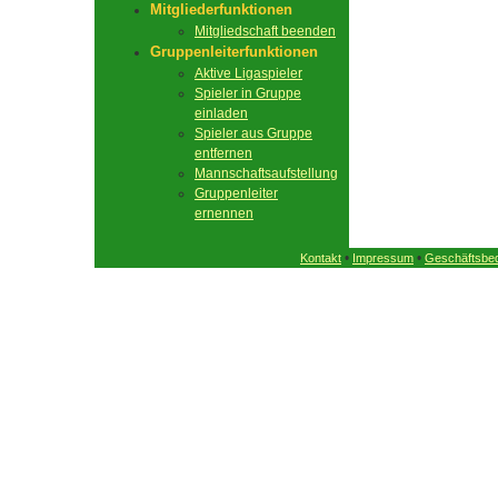
Mitgliederfunktionen
Mitgliedschaft beenden
Gruppenleiterfunktionen
Aktive Ligaspieler
Spieler in Gruppe
einladen
Spieler aus Gruppe
entfernen
Mannschaftsaufstellung
Gruppenleiter
ernennen
•
•
Kontakt
Impressum
Geschäftsbe