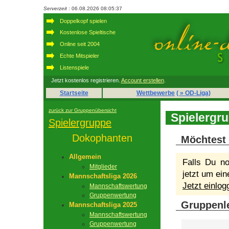
Serverzeit
: 06.08.2026 08:05:37
Doppelkopf spielen
Kostenlose Spieltische
Online seit 2004
Echte Mitspieler
Listenspiele
Jetzt kostenlos registrieren.
Account erstellen
.
Startseite
Wettbewerbe
( » OD-Liga)
zurück zur Gruppenübersicht
Spielergr
Spielergruppe
Dokophanten
Möchtest 
Allgemein
Falls Du no
Mitglieder
jetzt um ein
Mannschaftsliga 2026
Jetzt einlo
Mannschaftswertung
Gruppenwertung
Gruppenle
Mannschaftsliga 2025
Mannschaftswertung
Gruppenwertung