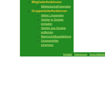
Mitgliederfunktionen
Mitgliedschaft beenden
Gruppenleiterfunktionen
Aktive Ligaspieler
Spieler in Gruppe
einladen
Spieler aus Gruppe
entfernen
Mannschaftsaufstellung
Gruppenleiter
ernennen
•
•
Kontakt
Impressum
Geschäftsbe