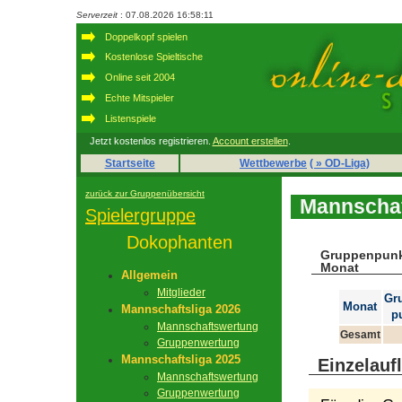
Serverzeit
: 07.08.2026 16:58:11
Doppelkopf spielen
Kostenlose Spieltische
Online seit 2004
Echte Mitspieler
Listenspiele
Jetzt kostenlos registrieren.
Account erstellen
.
Startseite
Wettbewerbe
( » OD-Liga)
zurück zur Gruppenübersicht
Mannschaf
Spielergruppe
Dokophanten
Gruppenpunk
Monat
Allgemein
Mitglieder
Gr
Monat
Mannschaftsliga 2026
p
Mannschaftswertung
Gesamt
Gruppenwertung
Mannschaftsliga 2025
Einzelauf
Mannschaftswertung
Gruppenwertung