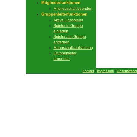
Mitgliederfunktionen
Mitgliedschaft beenden
Gruppenleiterfunktionen
Aktive Ligaspieler
Spieler in Gruppe
einladen
Spieler aus Gruppe
entfernen
Mannschaftsaufstellung
Gruppenleiter
ernennen
•
•
Kontakt
Impressum
Geschäftsbe