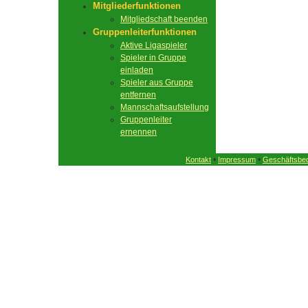
Mitgliederfunktionen
Mitgliedschaft beenden
Gruppenleiterfunktionen
Aktive Ligaspieler
Spieler in Gruppe
einladen
Spieler aus Gruppe
entfernen
Mannschaftsaufstellung
Gruppenleiter
ernennen
•
•
Kontakt
Impressum
Geschäftsbe