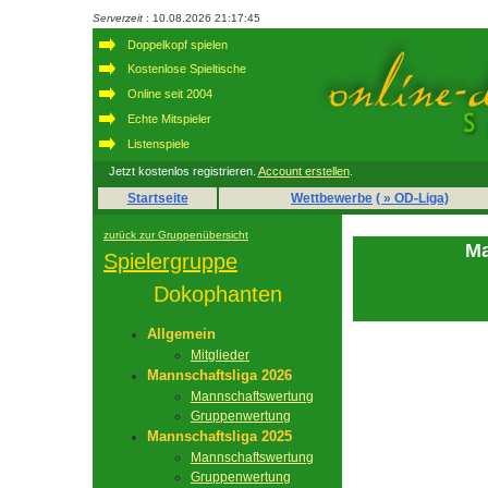
Serverzeit
: 10.08.2026 21:17:45
Doppelkopf spielen
Kostenlose Spieltische
Online seit 2004
Echte Mitspieler
Listenspiele
Jetzt kostenlos registrieren.
Account erstellen
.
Startseite
Wettbewerbe
( » OD-Liga)
zurück zur Gruppenübersicht
Ma
Spielergruppe
Dokophanten
Allgemein
Mitglieder
Mannschaftsliga 2026
Mannschaftswertung
Gruppenwertung
Mannschaftsliga 2025
Mannschaftswertung
Gruppenwertung