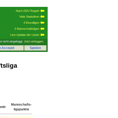
Nach DDV Regeln
Viele Statistiken
4 Einzelligen
3 Mannschaftsligen
Live-Update der Listen
st nicht eingeloggt.
Jetzt einloggen
.
n Account
Spielen
tsliga
Mannschafts-
nitt
ligapunkte