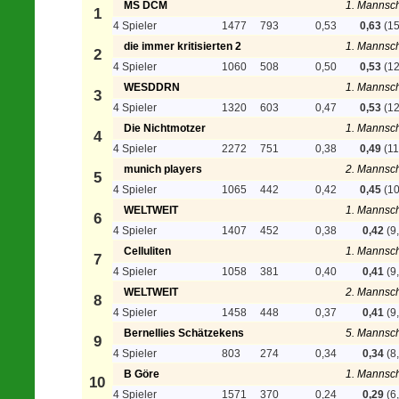
MS DCM
1. Mannsch
1
4 Spieler
1477
793
0,53
0,63
(15
die immer kritisierten 2
1. Mannsch
2
4 Spieler
1060
508
0,50
0,53
(12
WESDDRN
1. Mannsch
3
4 Spieler
1320
603
0,47
0,53
(12
Die Nichtmotzer
1. Mannsch
4
4 Spieler
2272
751
0,38
0,49
(11
munich players
2. Mannsch
5
4 Spieler
1065
442
0,42
0,45
(10
WELTWEIT
1. Mannsch
6
4 Spieler
1407
452
0,38
0,42
(9
Celluliten
1. Mannsch
7
4 Spieler
1058
381
0,40
0,41
(9
WELTWEIT
2. Mannsch
8
4 Spieler
1458
448
0,37
0,41
(9
Bernellies Schätzekens
5. Mannsch
9
4 Spieler
803
274
0,34
0,34
(8
B Göre
1. Mannsch
10
4 Spieler
1571
370
0,24
0,29
(6