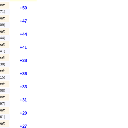
aft
+50
,71)
aft
+47
,09)
aft
+44
,44)
aft
+41
,41)
aft
+38
,30)
aft
+36
,15)
aft
+33
,08)
aft
+31
,97)
aft
+29
,61)
aft
+27