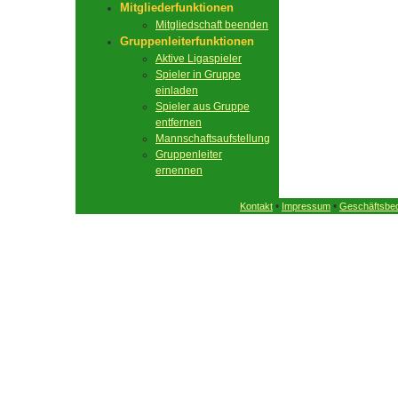
Mitgliederfunktionen
Mitgliedschaft beenden
Gruppenleiterfunktionen
Aktive Ligaspieler
Spieler in Gruppe
einladen
Spieler aus Gruppe
entfernen
Mannschaftsaufstellung
Gruppenleiter
ernennen
•
•
Kontakt
Impressum
Geschäftsbe