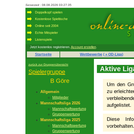
Serverzeit
: 08.08.2026 03:27:35
Doppelkopf spielen
Kostenlose Spieltische
Online seit 2004
Echte Mitspieler
Listenspiele
Jetzt kostenlos registrieren.
Account erstellen
.
Startseite
Wettbewerbe
( » OD-Liga)
zurück zur Gruppenübersicht
Aktive Lig
Spielergruppe
B Göre
Um den Grup
zu erleichte
Allgemein
Mitglieder
verbleiben
Mannschaftsliga 2026
aufgelistet.
Mannschaftswertung
Gruppenwertung
Diese Inf
Mannschaftsliga 2025
vorbehalten
Mannschaftswertung
Gruppenwertung