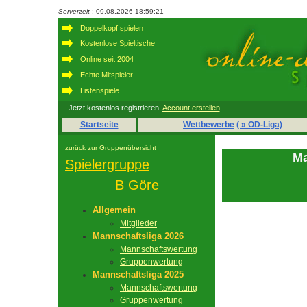
Serverzeit
: 09.08.2026 18:59:21
Doppelkopf spielen
Kostenlose Spieltische
Online seit 2004
Echte Mitspieler
Listenspiele
Jetzt kostenlos registrieren.
Account erstellen
.
Startseite
Wettbewerbe
( » OD-Liga)
zurück zur Gruppenübersicht
Ma
Spielergruppe
B Göre
Allgemein
Mitglieder
Mannschaftsliga 2026
Mannschaftswertung
Gruppenwertung
Mannschaftsliga 2025
Mannschaftswertung
Gruppenwertung