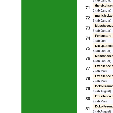
3 (ab Januar)
the sixth se
71
6 (ab Januar)
munich play
72
3 (ab Januar)
Maschseezo
73
8 (ab Januar)
Foxbusters
74
2 (ab Juni)
Die QL Spiel
75
4 (ab Januar)
Maschseezo
76
4 (ab Januar)
Excellence o
77
2 (ab Mai)
Excellence o
78
2 (ab Mai)
Doko Freund
79
1 (ab August)
Excellence o
80
2 (ab Mai)
Doko Freund
81
1 (ab August)