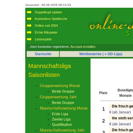
Serverzeit
: 06.08.2026 08:13:33
Doppelkopf spielen
Kostenlose Spieltische
Online seit 2004
Echte Mitspieler
Listenspiele
Jetzt kostenlos registrieren.
Account erstellen
.
Startseite
Wettbewerbe
( » OD-Liga)
Mannschaftsliga
Saisonlisten
Gruppenwertung Monat
Beteiligt
Beste Gruppe
Platz
Monate
Gruppenwertung Jahr
Beste Gruppe
Die frisch 
Mannschaftswertung Monat
1
8 (ab Januar)
Erste Liga
the sixth se
Zweite Liga
2
8 (ab Januar)
Qualifikation
Mannschaftswertung Jahr
Die frisch 
3