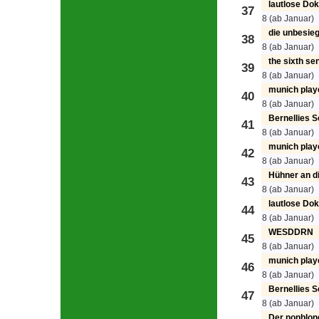
lautlose Do
37
8 (ab Januar)
die unbesie
38
8 (ab Januar)
the sixth se
39
8 (ab Januar)
munich play
40
8 (ab Januar)
Bernellies 
41
8 (ab Januar)
munich play
42
8 (ab Januar)
Hühner an d
43
8 (ab Januar)
lautlose Do
44
8 (ab Januar)
WESDDRN
45
8 (ab Januar)
munich play
46
8 (ab Januar)
Bernellies 
47
8 (ab Januar)
Der nonblon